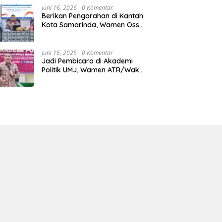
Juni 16, 2026
0 Komentar
Berikan Pengarahan di Kantah
Kota Samarinda, Wamen Ossy:
ATR/BPN Harus Jadi Solusi
Atas Pembangunan di
Kalimantan Timur
Juni 16, 2026
0 Komentar
Jadi Pembicara di Akademi
Politik UMJ, Wamen ATR/Waka
BPN: Pertanahan Berperan
Strategis dalam Mendukung
Asta Cita Presiden