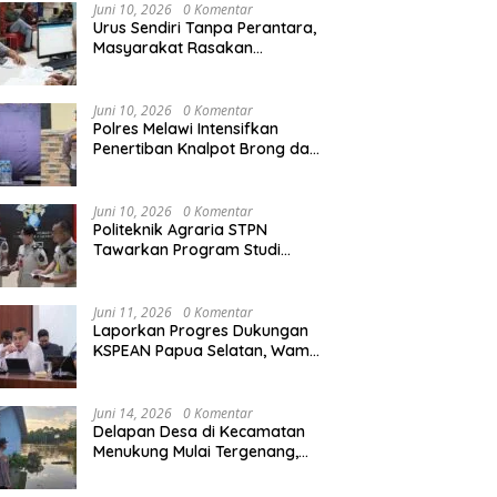
Agraria/Pertanahan dan Tata
Juni 10, 2026
0 Komentar
Ruang
Urus Sendiri Tanpa Perantara,
Masyarakat Rasakan
Perubahan Layanan
Pertanahan
Juni 10, 2026
0 Komentar
Polres Melawi Intensifkan
Penertiban Knalpot Brong dan
Balap Liar, Libatkan Peran
Orang Tua
Juni 10, 2026
0 Komentar
Politeknik Agraria STPN
Tawarkan Program Studi
Khusus di Bidang Agraria,
Pertanahan, dan Tata Ruang
Juni 11, 2026
0 Komentar
Laporkan Progres Dukungan
KSPEAN Papua Selatan, Wamen
Ossy Tegaskan Landasan Kuat
untuk Agenda Pembangunan
Nasional
Juni 14, 2026
0 Komentar
Delapan Desa di Kecamatan
Menukung Mulai Tergenang,
Warga Diminta Siaga Banjir