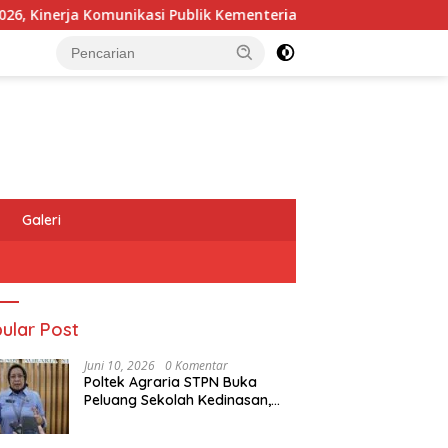
inerja Komunikasi Publik Kementerian ATR/BPN Kembali Diakui
Galeri
ular Post
Juni 10, 2026
0 Komentar
Poltek Agraria STPN Buka
Peluang Sekolah Kedinasan,
Jaring Generasi Muda yang
Berminat di Bidang