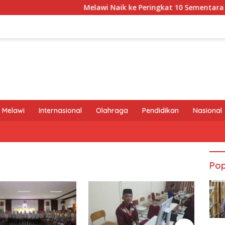
Melawi Naik ke Peringkat 10 Sementara MTQ XX
 Melawi
Internasional
Olahraga
Pendidikan
Nasional
Pop