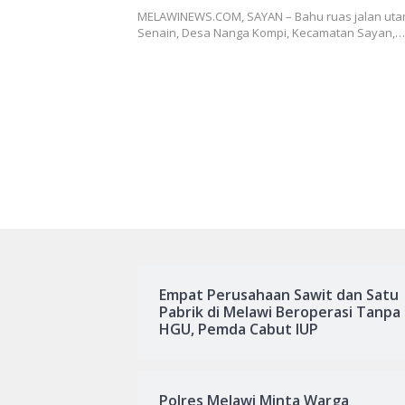
Kades Embang Berharap Camp
MELAWINEWS.COM, SAYAN – Bahu ruas jalan uta
Pemerintah untuk Memperbaik
Senain, Desa Nanga Kompi, Kecamatan Sayan,…
Permanen
Empat Perusahaan Sawit dan Satu
Pabrik di Melawi Beroperasi Tanpa
HGU, Pemda Cabut IUP
Polres Melawi Minta Warga