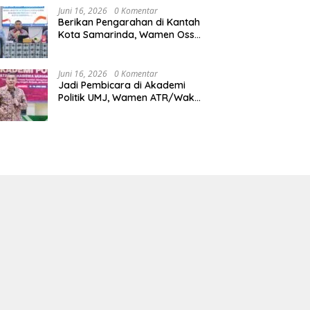
Juni 16, 2026
0 Komentar
Berikan Pengarahan di Kantah
Kota Samarinda, Wamen Ossy:
ATR/BPN Harus Jadi Solusi
Atas Pembangunan di
Kalimantan Timur
Juni 16, 2026
0 Komentar
Jadi Pembicara di Akademi
Politik UMJ, Wamen ATR/Waka
BPN: Pertanahan Berperan
Strategis dalam Mendukung
Asta Cita Presiden