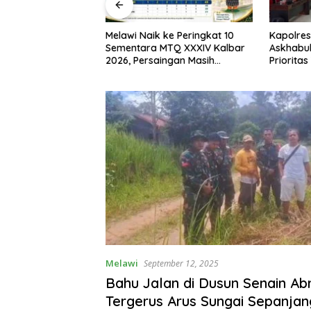
I, Bupati Melawi
Melawi Naik ke Peringkat 10
Kapolres
n Pemasangan
Sementara MTQ XXXIV Kalbar
Askhabul
ngga Pengibaran
2026, Persaingan Masih
Prioritas
Terbuka
Bhabink
Melawi
September 12, 2025
Bahu Jalan di Dusun Senain Abr
Tergerus Arus Sungai Sepanjan