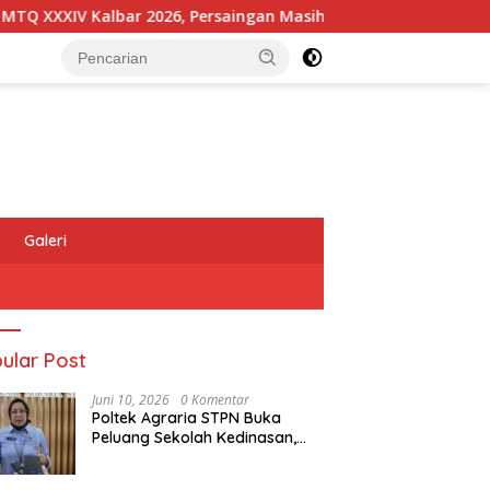
XIV Kalbar 2026, Persaingan Masih Terbuka
Kapolres M
Galeri
ular Post
Juni 10, 2026
0 Komentar
Poltek Agraria STPN Buka
Peluang Sekolah Kedinasan,
Jaring Generasi Muda yang
Berminat di Bidang