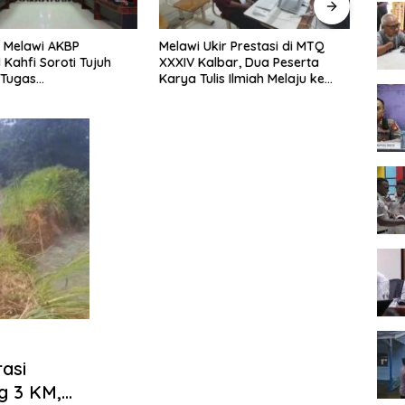
 Melawi AKBP
Melawi Ukir Prestasi di MTQ
Melaw
 Kahfi Soroti Tujuh
XXXIV Kalbar, Dua Peserta
Seme
 Tugas
Karya Tulis Ilmiah Melaju ke
Tingk
amtibmas
Babak Semifinal
asi
g 3 KM,