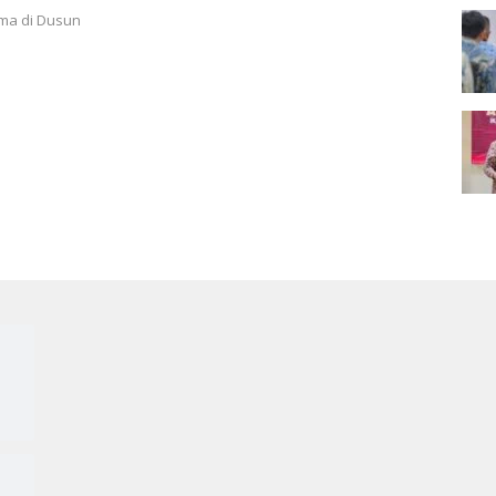
ur Tangan
ma di Dusun
i