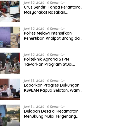
Agraria/Pertanahan dan Tata
Juni 10, 2026
0 Komentar
Ruang
Urus Sendiri Tanpa Perantara,
Masyarakat Rasakan
i Tempati Peringkat ke-11
Semarak HUT RI ke-81,
S
Perubahan Layanan
ntara pada MTQ XXXIV
Pedagang Musiman Atribut
T
Pertanahan
at Provinsi Kalbar 2026
Merah Putih Padati Nanga
d
Juni 10, 2026
0 Komentar
Pinoh
B
Polres Melawi Intensifkan
Penertiban Knalpot Brong dan
Balap Liar, Libatkan Peran
Orang Tua
Juni 10, 2026
0 Komentar
Politeknik Agraria STPN
Tawarkan Program Studi
Khusus di Bidang Agraria,
Pertanahan, dan Tata Ruang
Juni 11, 2026
0 Komentar
Laporkan Progres Dukungan
KSPEAN Papua Selatan, Wamen
Ossy Tegaskan Landasan Kuat
untuk Agenda Pembangunan
Nasional
Juni 14, 2026
0 Komentar
Delapan Desa di Kecamatan
Menukung Mulai Tergenang,
Warga Diminta Siaga Banjir