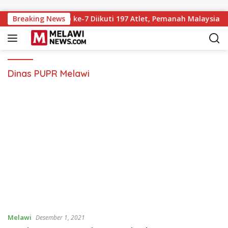
Langsung ke konten
hery Championship ke-7 Diikuti 197 Atlet, Pemanah Malaysia T
Breaking News
Dinas PUPR Melawi
Melawi
Desember 1, 2021