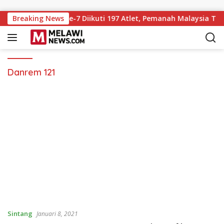
Langsung ke konten
ry Championship ke-7 Diikuti 197 Atlet, Pemanah Malaysia Tur
Breaking News
Danrem 121
Sintang
Januari 8, 2021