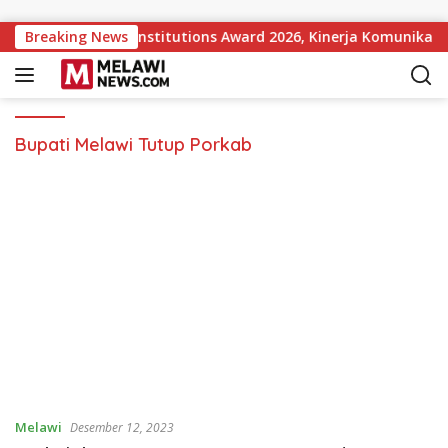
Langsung ke konten
pular Government Institutions Award 2026, Kinerja Komunikasi
Breaking News
Bupati Melawi Tutup Porkab
Melawi
Desember 12, 2023