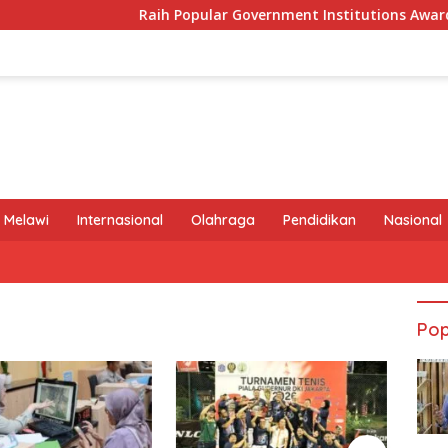
Raih Popular Government Institutions Award 2026, 
 Melawi
Internasional
Olahraga
Pendidikan
Nasional
Pop