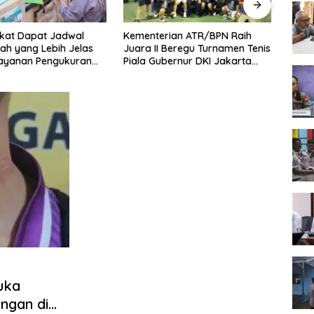
kat Dapat Jadwal
Kementerian ATR/BPN Raih
Melaw
ah yang Lebih Jelas
Juara II Beregu Turnamen Tenis
Seme
Layanan Pengukuran
Piala Gubernur DKI Jakarta
2026,
l
2026
Terb
uka
angan di