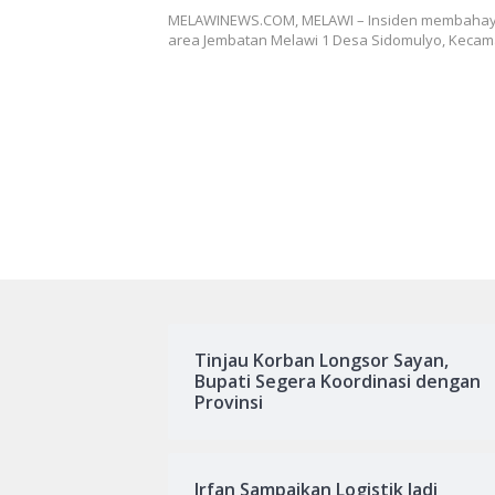
Jembatan Melawi 1
MELAWINEWS.COM, MELAWI – Insiden membahayak
area Jembatan Melawi 1 Desa Sidomulyo, Keca
Tinjau Korban Longsor Sayan,
Bupati Segera Koordinasi dengan
Provinsi
Irfan Sampaikan Logistik Jadi