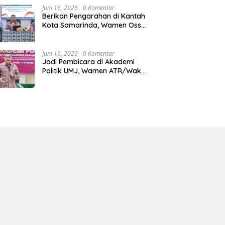
Juni 16, 2026
0 Komentar
Berikan Pengarahan di Kantah
Kota Samarinda, Wamen Ossy:
ATR/BPN Harus Jadi Solusi
Atas Pembangunan di
Kalimantan Timur
Juni 16, 2026
0 Komentar
Jadi Pembicara di Akademi
Politik UMJ, Wamen ATR/Waka
BPN: Pertanahan Berperan
Strategis dalam Mendukung
Asta Cita Presiden