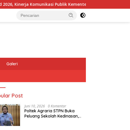
Kinerja Komunikasi Publik Kementerian ATR/BPN Kembali Diakui
Galeri
ular Post
Juni 10, 2026
0 Komentar
Poltek Agraria STPN Buka
Peluang Sekolah Kedinasan,
Jaring Generasi Muda yang
Berminat di Bidang