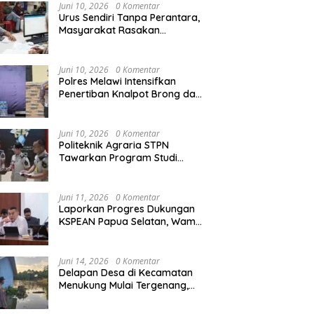
Agraria/Pertanahan dan Tata
Juni 10, 2026
0 Komentar
Ruang
Urus Sendiri Tanpa Perantara,
Masyarakat Rasakan
i Naik ke Peringkat 10
Kapolres Melawi AKBP
M
Perubahan Layanan
ntara MTQ XXXIV Kalbar
Askhabul Kahfi Soroti Tujuh
X
Pertanahan
 Persaingan Masih
Prioritas Tugas
Ka
Juni 10, 2026
0 Komentar
uka
Bhabinkamtibmas
B
Polres Melawi Intensifkan
Penertiban Knalpot Brong dan
Balap Liar, Libatkan Peran
Orang Tua
Juni 10, 2026
0 Komentar
Politeknik Agraria STPN
Tawarkan Program Studi
Khusus di Bidang Agraria,
Pertanahan, dan Tata Ruang
Juni 11, 2026
0 Komentar
Laporkan Progres Dukungan
KSPEAN Papua Selatan, Wamen
Ossy Tegaskan Landasan Kuat
untuk Agenda Pembangunan
Nasional
Juni 14, 2026
0 Komentar
Delapan Desa di Kecamatan
Menukung Mulai Tergenang,
Warga Diminta Siaga Banjir