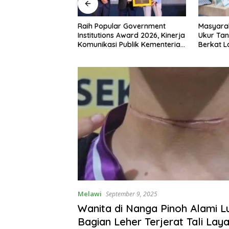
 RI ke-81,
Raih Popular Government
Masyara
siman Atribut
Institutions Award 2026, Kinerja
Ukur Tan
 Padati Nanga
Komunikasi Publik Kementerian
Berkat 
ATR/BPN Kembali Diakui
Terjadwa
Melawi
September 9, 2025
Wanita di Nanga Pinoh Alami L
Bagian Leher Terjerat Tali Lay