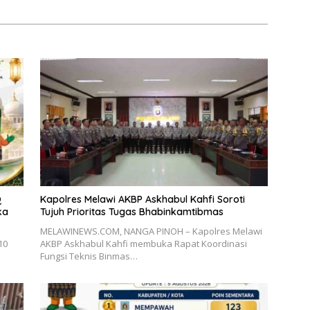
Q
Kapolres Melawi AKBP Askhabul Kahfi Soroti
ka
Tujuh Prioritas Tugas Bhabinkamtibmas
MELAWINEWS.COM, NANGA PINOH – Kapolres Melawi
10
AKBP Askhabul Kahfi membuka Rapat Koordinasi
Fungsi Teknis Binmas…