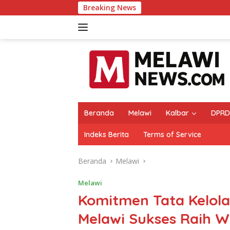
Langsung
Breaking News
Melawi 
ke
konten
Beranda
Melawi
Kalbar
DPRD
Indeks Berita
Terms of Service
Beranda
Melawi
Melawi
Komitmen Tata Kelol
Melawi Sukses Raih 