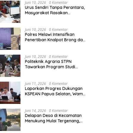
Agraria/Pertanahan dan Tata
Juni 10, 2026
0 Komentar
Ruang
Urus Sendiri Tanpa Perantara,
Masyarakat Rasakan
Perubahan Layanan
Pertanahan
Juni 10, 2026
0 Komentar
Polres Melawi Intensifkan
Penertiban Knalpot Brong dan
Balap Liar, Libatkan Peran
Orang Tua
Juni 10, 2026
0 Komentar
Politeknik Agraria STPN
Tawarkan Program Studi
Khusus di Bidang Agraria,
Pertanahan, dan Tata Ruang
Juni 11, 2026
0 Komentar
Laporkan Progres Dukungan
KSPEAN Papua Selatan, Wamen
Ossy Tegaskan Landasan Kuat
untuk Agenda Pembangunan
Nasional
Juni 14, 2026
0 Komentar
Delapan Desa di Kecamatan
Menukung Mulai Tergenang,
Warga Diminta Siaga Banjir