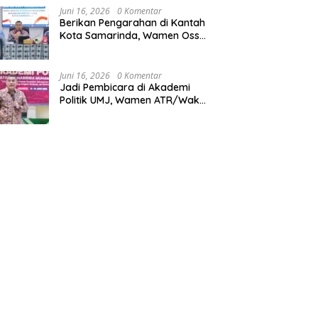
Juni 16, 2026
0 Komentar
Berikan Pengarahan di Kantah
Kota Samarinda, Wamen Ossy:
ATR/BPN Harus Jadi Solusi
Atas Pembangunan di
Kalimantan Timur
Juni 16, 2026
0 Komentar
Jadi Pembicara di Akademi
Politik UMJ, Wamen ATR/Waka
BPN: Pertanahan Berperan
Strategis dalam Mendukung
Asta Cita Presiden