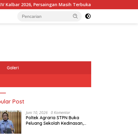
ngan Masih Terbuka
Kapolres Melawi AKBP Askhabul Kah
Galeri
ular Post
Juni 10, 2026
0 Komentar
Poltek Agraria STPN Buka
Peluang Sekolah Kedinasan,
Jaring Generasi Muda yang
Berminat di Bidang