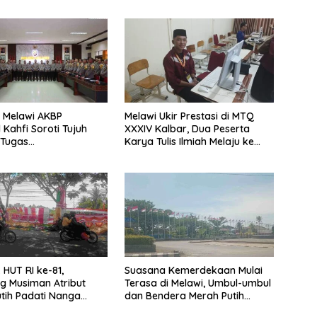
 Melawi AKBP
Melawi Ukir Prestasi di MTQ
 Kahfi Soroti Tujuh
XXXIV Kalbar, Dua Peserta
 Tugas
Karya Tulis Ilmiah Melaju ke
amtibmas
Babak Semifinal
HUT RI ke-81,
Suasana Kemerdekaan Mulai
g Musiman Atribut
Terasa di Melawi, Umbul-umbul
tih Padati Nanga
dan Bendera Merah Putih
Berkibar