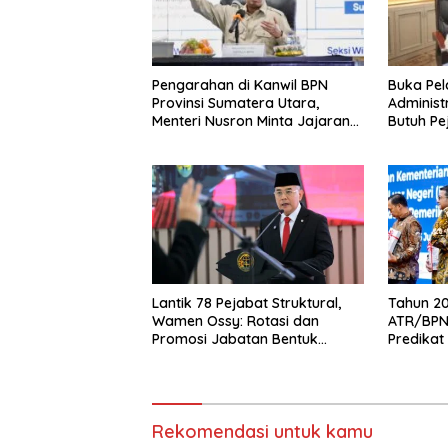
Pengarahan di Kanwil BPN
Buka Pel
Provinsi Sumatera Utara,
Administ
Menteri Nusron Minta Jajaran
Butuh Pe
Utamakan Kemudahan
Organisa
Layanan bagi Masyarakat
Berdamp
Lantik 78 Pejabat Struktural,
Tahun 2
Wamen Ossy: Rotasi dan
ATR/BPN 
Promosi Jabatan Bentuk
Predikat
Birokrat yang Adaptif
Rekomendasi untuk kamu