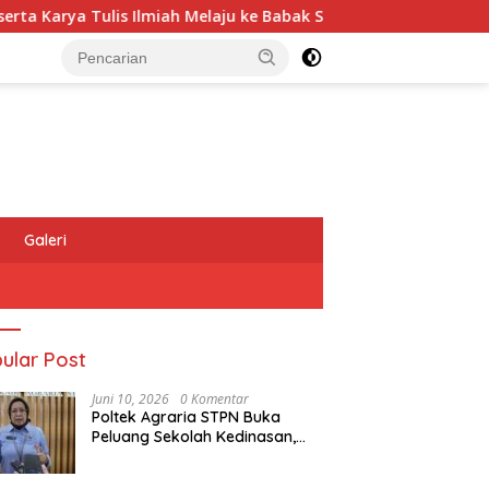
iah Melaju ke Babak Semifinal
Melawi Tempati Peringka
Galeri
ular Post
Juni 10, 2026
0 Komentar
Poltek Agraria STPN Buka
Peluang Sekolah Kedinasan,
Jaring Generasi Muda yang
Berminat di Bidang