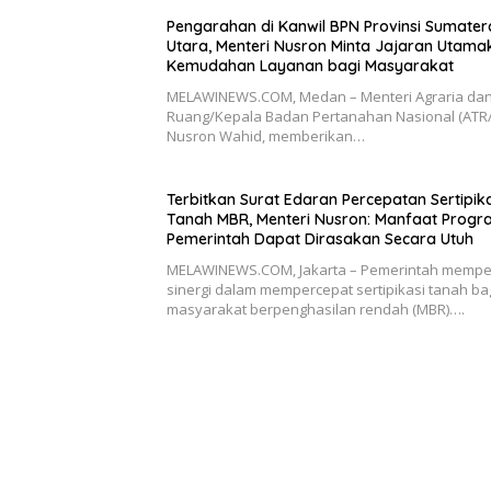
Pengarahan di Kanwil BPN Provinsi Sumater
Utara, Menteri Nusron Minta Jajaran Utama
Kemudahan Layanan bagi Masyarakat
MELAWINEWS.COM, Medan – Menteri Agraria dan
Ruang/Kepala Badan Pertanahan Nasional (ATR/
Nusron Wahid, memberikan…
Terbitkan Surat Edaran Percepatan Sertipik
Tanah MBR, Menteri Nusron: Manfaat Prog
Pemerintah Dapat Dirasakan Secara Utuh
MELAWINEWS.COM, Jakarta – Pemerintah mempe
sinergi dalam mempercepat sertipikasi tanah ba
masyarakat berpenghasilan rendah (MBR)….