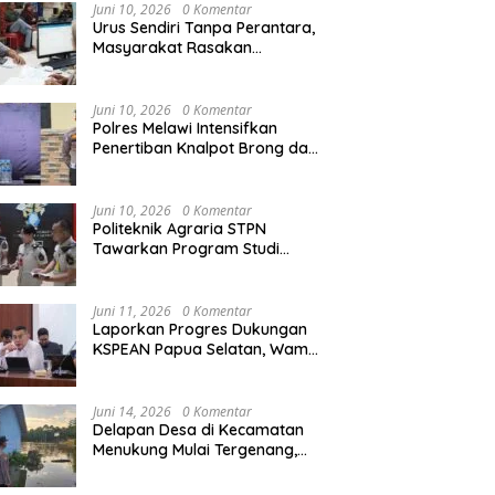
Agraria/Pertanahan dan Tata
Juni 10, 2026
0 Komentar
Ruang
Urus Sendiri Tanpa Perantara,
Masyarakat Rasakan
Perubahan Layanan
Pertanahan
Juni 10, 2026
0 Komentar
Polres Melawi Intensifkan
Penertiban Knalpot Brong dan
Balap Liar, Libatkan Peran
Orang Tua
Juni 10, 2026
0 Komentar
Politeknik Agraria STPN
Tawarkan Program Studi
Khusus di Bidang Agraria,
Pertanahan, dan Tata Ruang
Juni 11, 2026
0 Komentar
Laporkan Progres Dukungan
KSPEAN Papua Selatan, Wamen
Ossy Tegaskan Landasan Kuat
untuk Agenda Pembangunan
Nasional
Juni 14, 2026
0 Komentar
Delapan Desa di Kecamatan
Menukung Mulai Tergenang,
Warga Diminta Siaga Banjir