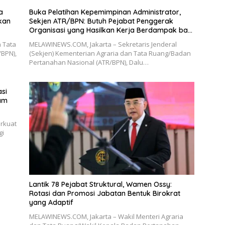
a
Buka Pelatihan Kepemimpinan Administrator,
kan
Sekjen ATR/BPN: Butuh Pejabat Penggerak
Organisasi yang Hasilkan Kerja Berdampak bagi
Masyarakat
 Tata
MELAWINEWS.COM, Jakarta – Sekretaris Jenderal
BPN),
(Sekjen) Kementerian Agraria dan Tata Ruang/Badan
Pertanahan Nasional (ATR/BPN), Dalu…
asi
ram
rkuat
gi
Lantik 78 Pejabat Struktural, Wamen Ossy:
Rotasi dan Promosi Jabatan Bentuk Birokrat
yang Adaptif
MELAWINEWS.COM, Jakarta – Wakil Menteri Agraria