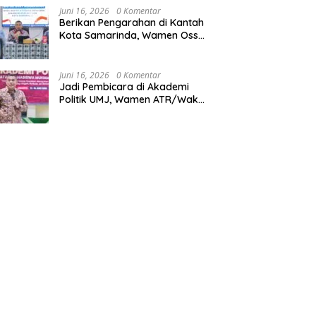
Juni 16, 2026
0 Komentar
Berikan Pengarahan di Kantah
Kota Samarinda, Wamen Ossy:
ATR/BPN Harus Jadi Solusi
Atas Pembangunan di
Kalimantan Timur
Juni 16, 2026
0 Komentar
Jadi Pembicara di Akademi
Politik UMJ, Wamen ATR/Waka
BPN: Pertanahan Berperan
Strategis dalam Mendukung
Asta Cita Presiden