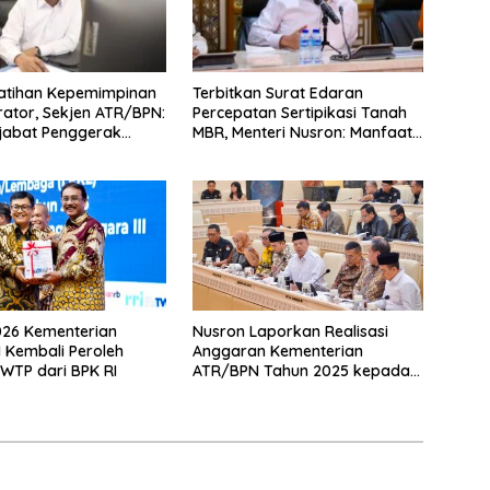
atihan Kepemimpinan
Terbitkan Surat Edaran
rator, Sekjen ATR/BPN:
Percepatan Sertipikasi Tanah
jabat Penggerak
MBR, Menteri Nusron: Manfaat
si yang Hasilkan Kerja
Program Pemerintah Dapat
ak bagi Masyarakat
Dirasakan Secara Utuh
026 Kementerian
Nusron Laporkan Realisasi
Kembali Peroleh
Anggaran Kementerian
 WTP dari BPK RI
ATR/BPN Tahun 2025 kepada
Komisi II DPR RI