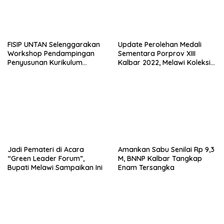
FISIP UNTAN Selenggarakan
Update Perolehan Medali
Workshop Pendampingan
Sementara Porprov XIII
Penyusunan Kurikulum
Kalbar 2022, Melawi Koleksi
Berbasis Obe Dan Self-
28 Medali
Evaluation Report (SER)
Jadi Pemateri di Acara
Amankan Sabu Senilai Rp 9,3
“Green Leader Forum”,
M, BNNP Kalbar Tangkap
Bupati Melawi Sampaikan Ini
Enam Tersangka