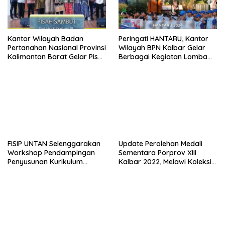
Kantor Wilayah Badan
Peringati HANTARU, Kantor
Pertanahan Nasional Provinsi
Wilayah BPN Kalbar Gelar
Kalimantan Barat Gelar Pisah
Berbagai Kegiatan Lomba
Sambut Pejabat Eselon III
dan Bazar
FISIP UNTAN Selenggarakan
Update Perolehan Medali
Workshop Pendampingan
Sementara Porprov XIII
Penyusunan Kurikulum
Kalbar 2022, Melawi Koleksi
Berbasis Obe Dan Self-
28 Medali
Evaluation Report (SER)