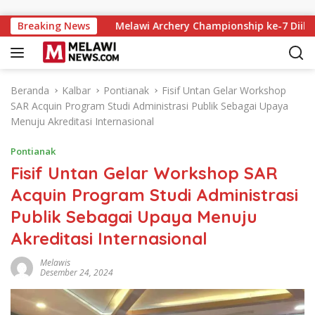
Langsung ke konten
i Kalbar
Breaking News
Melawi Archery Championship ke-7 Diikuti 197
Beranda
Kalbar
Pontianak
Fisif Untan Gelar Workshop
SAR Acquin Program Studi Administrasi Publik Sebagai Upaya
Menuju Akreditasi Internasional
Pontianak
Fisif Untan Gelar Workshop SAR
Acquin Program Studi Administrasi
Publik Sebagai Upaya Menuju
Akreditasi Internasional
Melawis
Desember 24, 2024