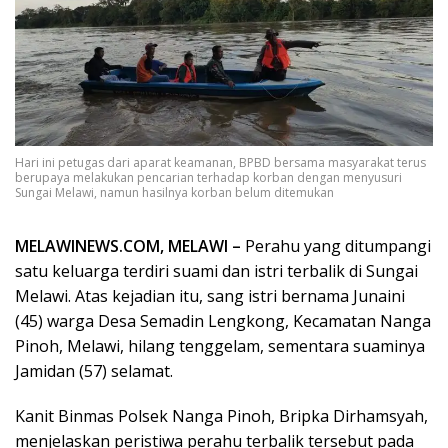
Hari ini petugas dari aparat keamanan, BPBD bersama masyarakat terus
berupaya melakukan pencarian terhadap korban dengan menyusuri
Sungai Melawi, namun hasilnya korban belum ditemukan
MELAWINEWS.COM, MELAWI –
Perahu yang ditumpangi
satu keluarga terdiri suami dan istri terbalik di Sungai
Melawi. Atas kejadian itu, sang istri bernama Junaini
(45) warga Desa Semadin Lengkong, Kecamatan Nanga
Pinoh, Melawi, hilang tenggelam, sementara suaminya
Jamidan (57) selamat.
Kanit Binmas Polsek Nanga Pinoh, Bripka Dirhamsyah,
menjelaskan peristiwa perahu terbalik tersebut pada