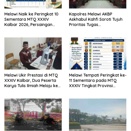
Melawi Naik ke Peringkat 10
Kapolres Melawi AKBP
Sementara MTQ XXXIV
Askhabul Kahfi Soroti Tujuh
Kalbar 2026, Persaingan
Prioritas Tugas
Masih Terbuka
Bhabinkamtibmas
Melawi Ukir Prestasi di MTQ
Melawi Tempati Peringkat ke-
XXXIV Kalbar, Dua Peserta
11 Sementara pada MTQ
Karya Tulis Ilmiah Melaju ke
XXXIV Tingkat Provinsi
Babak Semifinal
Kalbar 2026