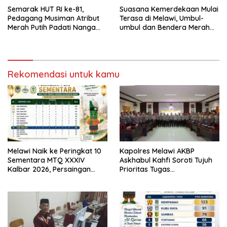
Semarak HUT RI ke-81,
Suasana Kemerdekaan Mulai
Pedagang Musiman Atribut
Terasa di Melawi, Umbul-
Merah Putih Padati Nanga
umbul dan Bendera Merah
Pinoh
Putih Berkibar
Rekomendasi untuk kamu
Melawi Naik ke Peringkat 10
Kapolres Melawi AKBP
Sementara MTQ XXXIV
Askhabul Kahfi Soroti Tujuh
Kalbar 2026, Persaingan
Prioritas Tugas
Masih Terbuka
Bhabinkamtibmas