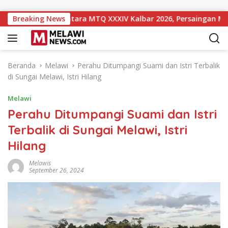
Langsung ke konten
ngkat 10 Sementara MTQ XXXIV Kalbar 2026, Persaingan Masih T
Breaking News
Beranda
Melawi
Perahu Ditumpangi Suami dan Istri Terbalik
di Sungai Melawi, Istri Hilang
Melawi
Perahu Ditumpangi Suami dan Istri
Terbalik di Sungai Melawi, Istri
Hilang
Melawis
September 26, 2024