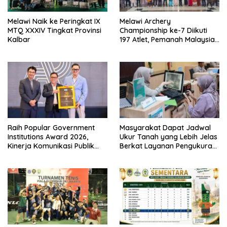
Melawi Naik ke Peringkat IX
Melawi Archery
MTQ XXXIV Tingkat Provinsi
Championship ke-7 Diikuti
Kalbar
197 Atlet, Pemanah Malaysia
Turut Ambil Bagian
Raih Popular Government
Masyarakat Dapat Jadwal
Institutions Award 2026,
Ukur Tanah yang Lebih Jelas
Kinerja Komunikasi Publik
Berkat Layanan Pengukuran
Kementerian ATR/BPN
Terjadwal
Kembali Diakui