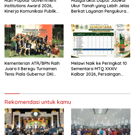
Raih Popular Government
Masyarakat Dapat Jadwal
Institutions Award 2026,
Ukur Tanah yang Lebih Jelas
Kinerja Komunikasi Publik
Berkat Layanan Pengukuran
Kementerian ATR/BPN
Terjadwal
Kembali Diakui
Kementerian ATR/BPN Raih
Melawi Naik ke Peringkat 10
Juara II Beregu Turnamen
Sementara MTQ XXXIV
Tenis Piala Gubernur DKI
Kalbar 2026, Persaingan
Jakarta 2026
Masih Terbuka
Rekomendasi untuk kamu