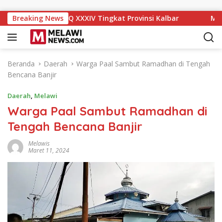
Langsung ke konten
ringkat IX MTQ XXXIV Tingkat Provinsi Kalbar
Breaking News
Melawi Ar
Beranda
Daerah
Warga Paal Sambut Ramadhan di Tengah
Bencana Banjir
Daerah
,
Melawi
Warga Paal Sambut Ramadhan di
Tengah Bencana Banjir
Melawis
Maret 11, 2024