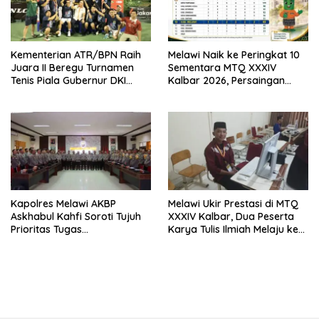
Kementerian ATR/BPN Raih
Melawi Naik ke Peringkat 10
Juara II Beregu Turnamen
Sementara MTQ XXXIV
Tenis Piala Gubernur DKI
Kalbar 2026, Persaingan
Jakarta 2026
Masih Terbuka
Kapolres Melawi AKBP
Melawi Ukir Prestasi di MTQ
Askhabul Kahfi Soroti Tujuh
XXXIV Kalbar, Dua Peserta
Prioritas Tugas
Karya Tulis Ilmiah Melaju ke
Bhabinkamtibmas
Babak Semifinal