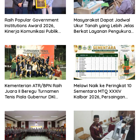
Raih Popular Government
Masyarakat Dapat Jadwal
Institutions Award 2026,
Ukur Tanah yang Lebih Jelas
Kinerja Komunikasi Publik
Berkat Layanan Pengukuran
Kementerian ATR/BPN
Terjadwal
Kembali Diakui
Kementerian ATR/BPN Raih
Melawi Naik ke Peringkat 10
Juara II Beregu Turnamen
Sementara MTQ XXXIV
Tenis Piala Gubernur DKI
Kalbar 2026, Persaingan
Jakarta 2026
Masih Terbuka