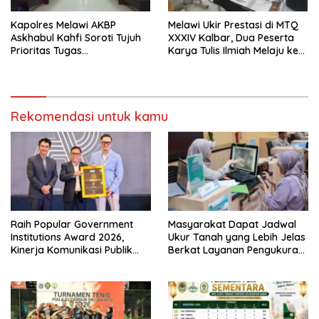
Kapolres Melawi AKBP
Melawi Ukir Prestasi di MTQ
Askhabul Kahfi Soroti Tujuh
XXXIV Kalbar, Dua Peserta
Prioritas Tugas
Karya Tulis Ilmiah Melaju ke
Bhabinkamtibmas
Babak Semifinal
Rekomendasi untuk kamu
Raih Popular Government
Masyarakat Dapat Jadwal
Institutions Award 2026,
Ukur Tanah yang Lebih Jelas
Kinerja Komunikasi Publik
Berkat Layanan Pengukuran
Kementerian ATR/BPN
Terjadwal
Kembali Diakui