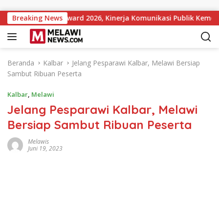
Langsung ke konten
stitutions Award 2026, Kinerja Komunikasi Publik Kementerian
Breaking News
Beranda
Kalbar
Jelang Pesparawi Kalbar, Melawi Bersiap
Sambut Ribuan Peserta
Kalbar
,
Melawi
Jelang Pesparawi Kalbar, Melawi
Bersiap Sambut Ribuan Peserta
Melawis
Juni 19, 2023