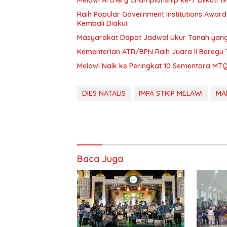
Melawi Archery Championship ke-7 Diikuti 1
Raih Popular Government Institutions Awar
Kembali Diakui
Masyarakat Dapat Jadwal Ukur Tanah yang 
Kementerian ATR/BPN Raih Juara II Beregu 
Melawi Naik ke Peringkat 10 Sementara MTQ
DIES NATALIS
IMPA STKIP MELAWI
MA
Baca Juga