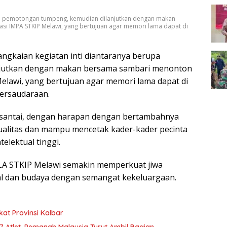
upa pemotongan tumpeng, kemudian dilanjutkan dengan makan
i IMPA STKIP Melawi, yang bertujuan agar memori lama dapat di
gkaian kegiatan inti diantaranya berupa
jutkan dengan makan bersama sambari menonton
elawi, yang bertujuan agar memori lama dapat di
persaudaraan.
usi santai, dengan harapan dengan bertambahnya
ualitas dan mampu mencetak kader-kader pecinta
telektual tinggi.
A STKIP Melawi semakin memperkuat jiwa
al dan budaya dengan semangat kekeluargaan.
kat Provinsi Kalbar