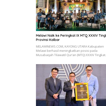
Melawi Naik ke Peringkat IX MTQ XXXIV Ting
Provinsi Kalbar
MELAWINEWS.COM, KAYONG UTARA Kabupaten
Melawi berhasil meningkatkan posisi pada
Musabaqah Tilawatil Qur’an (MTQ) XXXIV Tingka