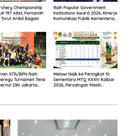
rchery Championship
Raih Popular Government
uti 197 Atlet, Pemanah
Institutions Award 2026, Kinerja
 Turut Ambil Bagian
Komunikasi Publik Kementerian
ATR/BPN Kembali Diakui
rian ATR/BPN Raih
Melawi Naik ke Peringkat 10
 Beregu Turnamen Tenis
Sementara MTQ XXXIV Kalbar
bernur DKI Jakarta
2026, Persaingan Masih
Terbuka