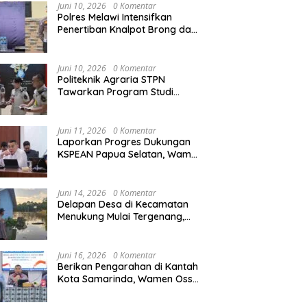
Juni 10, 2026
0 Komentar
Polres Melawi Intensifkan
Penertiban Knalpot Brong dan
Balap Liar, Libatkan Peran
Orang Tua
Juni 10, 2026
0 Komentar
Politeknik Agraria STPN
Tawarkan Program Studi
Khusus di Bidang Agraria,
Pertanahan, dan Tata Ruang
Juni 11, 2026
0 Komentar
Laporkan Progres Dukungan
KSPEAN Papua Selatan, Wamen
Ossy Tegaskan Landasan Kuat
untuk Agenda Pembangunan
Nasional
Juni 14, 2026
0 Komentar
Delapan Desa di Kecamatan
Menukung Mulai Tergenang,
Warga Diminta Siaga Banjir
Juni 16, 2026
0 Komentar
Berikan Pengarahan di Kantah
Kota Samarinda, Wamen Ossy:
ATR/BPN Harus Jadi Solusi
Atas Pembangunan di