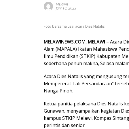
Melawis
Juni 18, 2023
Foto bersama usai acara Dies Natalis
MELAWINEWS.COM, MELAWI
– Acara Di
Alam (MAPALA) Ikatan Mahasiswa Penci
Ilmu Pendidikan (STKIP) Kabupaten Mel
sederhana penuh makna, Selasa malam 
Acara Dies Natalis yang mengusung 
Mempererat Tali Persaudaraan” terseb
Nanga Pinoh.
Ketua panitia pelaksana Dies Natalis 
Gunawan, menyampaikan kegiatan Dies 
kampus STKIP Melawi, Kompas Sintang
perintis dan senior.