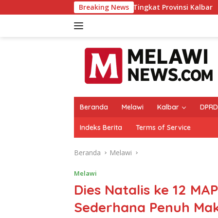
Langsung
ringkat IX MTQ XXXIV Tingkat Provinsi Kalbar
Breaking News
Melawi Ar
ke
konten
Beranda
Melawi
Kalbar
DPRD
Indeks Berita
Terms of Service
Beranda
Melawi
Melawi
Dies Natalis ke 12 MA
Sederhana Penuh Ma