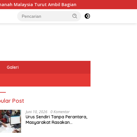
Turut Ambil Bagian
Raih Popular Government Institutio
Galeri
ular Post
Juni 10, 2026
0 Komentar
Urus Sendiri Tanpa Perantara,
Masyarakat Rasakan
Perubahan Layanan
Pertanahan