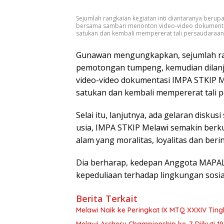
Sejumlah rangkaian kegiatan inti diantaranya ber
bersama sambari menonton video-video dokumentas
satukan dan kembali mempererat tali persaudaraan
Gunawan mengungkapkan, sejumlah ran
pemotongan tumpeng, kemudian dilan
video-video dokumentasi IMPA STKIP M
satukan dan kembali mempererat tali 
Selai itu, lanjutnya, ada gelaran disk
usia, IMPA STKIP Melawi semakin berk
alam yang moralitas, loyalitas dan berin
Dia berharap, kedepan Anggota MAPAL
kepeduliaan terhadap lingkungan sosi
Berita Terkait
Melawi Naik ke Peringkat IX MTQ XXXIV Ting