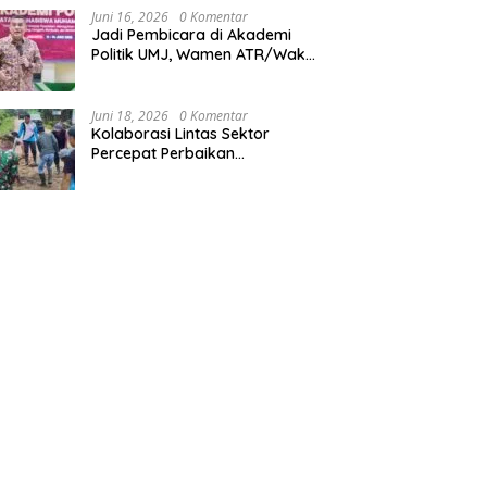
Kalimantan Timur
Juni 16, 2026
0 Komentar
Jadi Pembicara di Akademi
Politik UMJ, Wamen ATR/Waka
BPN: Pertanahan Berperan
Strategis dalam Mendukung
Asta Cita Presiden
Juni 18, 2026
0 Komentar
Kolaborasi Lintas Sektor
Percepat Perbaikan
Infrastruktur di Tanah Pinoh di
Tengah Efisiensi Fiskal