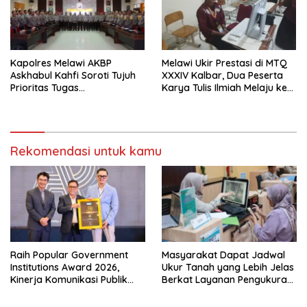
Kapolres Melawi AKBP
Melawi Ukir Prestasi di MTQ
Askhabul Kahfi Soroti Tujuh
XXXIV Kalbar, Dua Peserta
Prioritas Tugas
Karya Tulis Ilmiah Melaju ke
Bhabinkamtibmas
Babak Semifinal
Rekomendasi untuk kamu
Raih Popular Government
Masyarakat Dapat Jadwal
Institutions Award 2026,
Ukur Tanah yang Lebih Jelas
Kinerja Komunikasi Publik
Berkat Layanan Pengukuran
Kementerian ATR/BPN
Terjadwal
Kembali Diakui