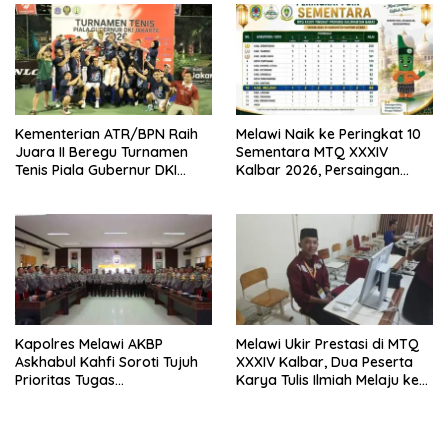
Kementerian ATR/BPN Raih
Melawi Naik ke Peringkat 10
Juara II Beregu Turnamen
Sementara MTQ XXXIV
Tenis Piala Gubernur DKI
Kalbar 2026, Persaingan
Jakarta 2026
Masih Terbuka
Kapolres Melawi AKBP
Melawi Ukir Prestasi di MTQ
Askhabul Kahfi Soroti Tujuh
XXXIV Kalbar, Dua Peserta
Prioritas Tugas
Karya Tulis Ilmiah Melaju ke
Bhabinkamtibmas
Babak Semifinal