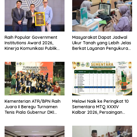
Raih Popular Government
Masyarakat Dapat Jadwal
Institutions Award 2026,
Ukur Tanah yang Lebih Jelas
Kinerja Komunikasi Publik
Berkat Layanan Pengukuran
Kementerian ATR/BPN
Terjadwal
Kembali Diakui
Kementerian ATR/BPN Raih
Melawi Naik ke Peringkat 10
Juara II Beregu Turnamen
Sementara MTQ XXXIV
Tenis Piala Gubernur DKI
Kalbar 2026, Persaingan
Jakarta 2026
Masih Terbuka