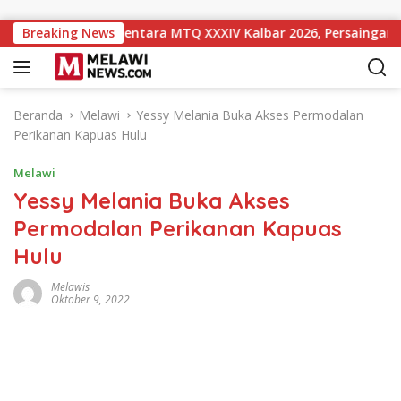
Langsung ke konten
eringkat 10 Sementara MTQ XXXIV Kalbar 2026, Persaingan Masi
Breaking News
Beranda
Melawi
Yessy Melania Buka Akses Permodalan
Perikanan Kapuas Hulu
Melawi
Yessy Melania Buka Akses
Permodalan Perikanan Kapuas
Hulu
Melawis
Oktober 9, 2022