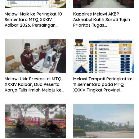
Melawi Naik ke Peringkat 10
Kapolres Melawi AKBP
Sementara MTQ XXXIV
Askhabul Kahfi Soroti Tujuh
Kalbar 2026, Persaingan
Prioritas Tugas
Masih Terbuka
Bhabinkamtibmas
Melawi Ukir Prestasi di MTQ
Melawi Tempati Peringkat ke-
XXXIV Kalbar, Dua Peserta
11 Sementara pada MTQ
Karya Tulis Ilmiah Melaju ke
XXXIV Tingkat Provinsi
Babak Semifinal
Kalbar 2026