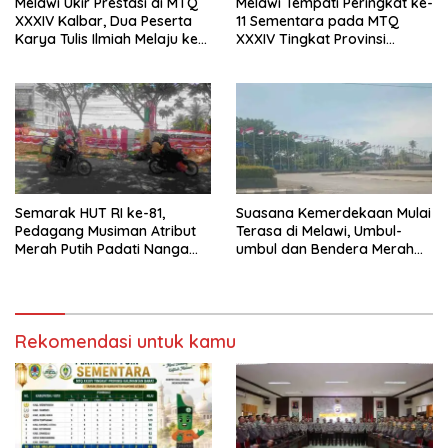
Melawi Ukir Prestasi di MTQ
Melawi Tempati Peringkat ke-
XXXIV Kalbar, Dua Peserta
11 Sementara pada MTQ
Karya Tulis Ilmiah Melaju ke
XXXIV Tingkat Provinsi
Babak Semifinal
Kalbar 2026
Semarak HUT RI ke-81,
Suasana Kemerdekaan Mulai
Pedagang Musiman Atribut
Terasa di Melawi, Umbul-
Merah Putih Padati Nanga
umbul dan Bendera Merah
Pinoh
Putih Berkibar
Rekomendasi untuk kamu