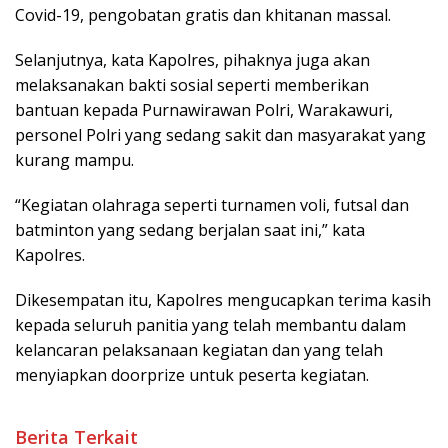
Covid-19, pengobatan gratis dan khitanan massal.
Selanjutnya, kata Kapolres, pihaknya juga akan
melaksanakan bakti sosial seperti memberikan
bantuan kepada Purnawirawan Polri, Warakawuri,
personel Polri yang sedang sakit dan masyarakat yang
kurang mampu.
“Kegiatan olahraga seperti turnamen voli, futsal dan
batminton yang sedang berjalan saat ini,” kata
Kapolres.
Dikesempatan itu, Kapolres mengucapkan terima kasih
kepada seluruh panitia yang telah membantu dalam
kelancaran pelaksanaan kegiatan dan yang telah
menyiapkan doorprize untuk peserta kegiatan.
Berita Terkait