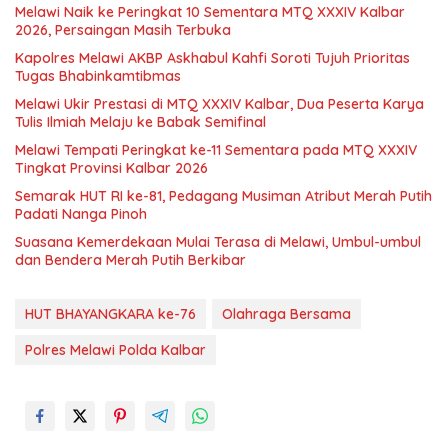
Melawi Naik ke Peringkat 10 Sementara MTQ XXXIV Kalbar
2026, Persaingan Masih Terbuka
Kapolres Melawi AKBP Askhabul Kahfi Soroti Tujuh Prioritas
Tugas Bhabinkamtibmas
Melawi Ukir Prestasi di MTQ XXXIV Kalbar, Dua Peserta Karya
Tulis Ilmiah Melaju ke Babak Semifinal
Melawi Tempati Peringkat ke-11 Sementara pada MTQ XXXIV
Tingkat Provinsi Kalbar 2026
Semarak HUT RI ke-81, Pedagang Musiman Atribut Merah Putih
Padati Nanga Pinoh
Suasana Kemerdekaan Mulai Terasa di Melawi, Umbul-umbul
dan Bendera Merah Putih Berkibar
HUT BHAYANGKARA ke-76
Olahraga Bersama
Polres Melawi Polda Kalbar