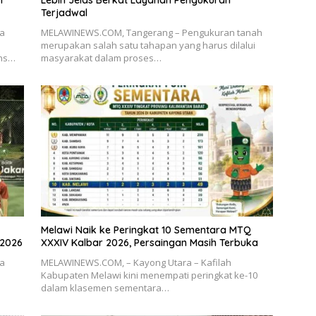
n
Lebih Jelas Berkat Layanan Pengukuran
Terjadwal
ia
MELAWINEWS.COM, Tangerang – Pengukuran tanah
merupakan salah satu tahapan yang harus dilalui
ons…
masyarakat dalam proses…
Melawi Naik ke Peringkat 10 Sementara MTQ
 2026
XXXIV Kalbar 2026, Persaingan Masih Terbuka
ia
MELAWINEWS.COM, – Kayong Utara – Kafilah
Kabupaten Melawi kini menempati peringkat ke-10
dalam klasemen sementara…