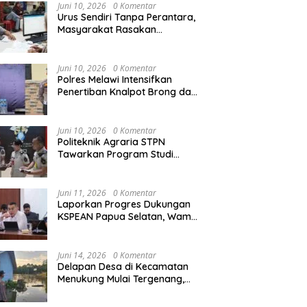
Agraria/Pertanahan dan Tata
Juni 10, 2026
0 Komentar
Ruang
Urus Sendiri Tanpa Perantara,
Masyarakat Rasakan
Perubahan Layanan
Pertanahan
Juni 10, 2026
0 Komentar
Polres Melawi Intensifkan
Penertiban Knalpot Brong dan
Balap Liar, Libatkan Peran
Orang Tua
Juni 10, 2026
0 Komentar
Politeknik Agraria STPN
Tawarkan Program Studi
Khusus di Bidang Agraria,
Pertanahan, dan Tata Ruang
Juni 11, 2026
0 Komentar
Laporkan Progres Dukungan
KSPEAN Papua Selatan, Wamen
Ossy Tegaskan Landasan Kuat
untuk Agenda Pembangunan
Nasional
Juni 14, 2026
0 Komentar
Delapan Desa di Kecamatan
Menukung Mulai Tergenang,
Warga Diminta Siaga Banjir