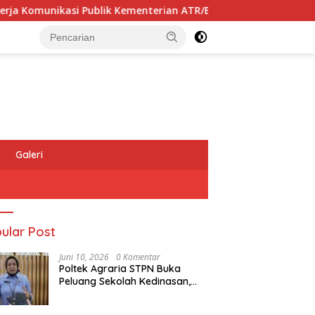
ublik Kementerian ATR/BPN Kembali Diakui
Masyarakat 
Galeri
ular Post
Juni 10, 2026
0 Komentar
Poltek Agraria STPN Buka
Peluang Sekolah Kedinasan,
Jaring Generasi Muda yang
Berminat di Bidang