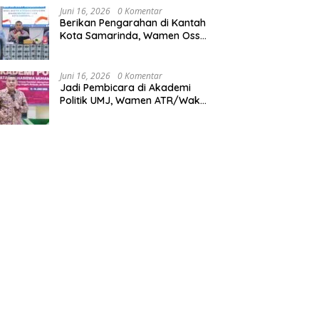
Juni 16, 2026
0 Komentar
Berikan Pengarahan di Kantah
Kota Samarinda, Wamen Ossy:
ATR/BPN Harus Jadi Solusi
Atas Pembangunan di
Kalimantan Timur
Juni 16, 2026
0 Komentar
Jadi Pembicara di Akademi
Politik UMJ, Wamen ATR/Waka
BPN: Pertanahan Berperan
Strategis dalam Mendukung
Asta Cita Presiden