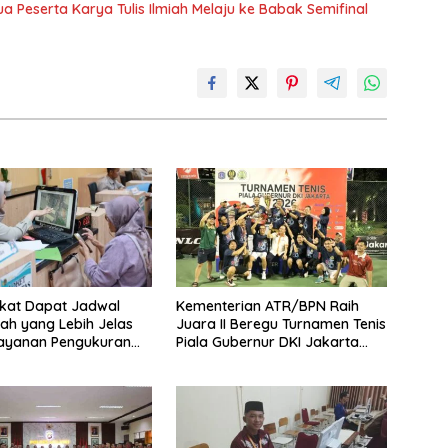
ua Peserta Karya Tulis Ilmiah Melaju ke Babak Semifinal
kat Dapat Jadwal
Kementerian ATR/BPN Raih
ah yang Lebih Jelas
Juara II Beregu Turnamen Tenis
Layanan Pengukuran
Piala Gubernur DKI Jakarta
l
2026