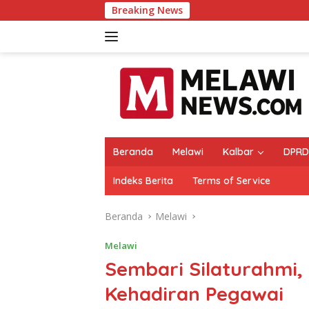
Langsung
Breaking News
Raih Popu
ke
konten
Beranda
Melawi
Kalbar
DPRD
Indeks Berita
Terms of Service
Beranda
Melawi
Melawi
Sembari Silaturahmi,
Kehadiran Pegawai