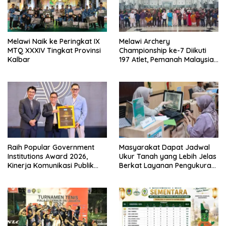
Melawi Naik ke Peringkat IX
Melawi Archery
MTQ XXXIV Tingkat Provinsi
Championship ke-7 Diikuti
Kalbar
197 Atlet, Pemanah Malaysia
Turut Ambil Bagian
Raih Popular Government
Masyarakat Dapat Jadwal
Institutions Award 2026,
Ukur Tanah yang Lebih Jelas
Kinerja Komunikasi Publik
Berkat Layanan Pengukuran
Kementerian ATR/BPN
Terjadwal
Kembali Diakui