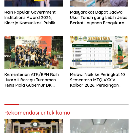
Raih Popular Government
Masyarakat Dapat Jadwal
Institutions Award 2026,
Ukur Tanah yang Lebih Jelas
Kinerja Komunikasi Publik
Berkat Layanan Pengukuran
Kementerian ATR/BPN
Terjadwal
Kembali Diakui
Kementerian ATR/BPN Raih
Melawi Naik ke Peringkat 10
Juara II Beregu Turnamen
Sementara MTQ XXXIV
Tenis Piala Gubernur DKI
Kalbar 2026, Persaingan
Jakarta 2026
Masih Terbuka
Rekomendasi untuk kamu