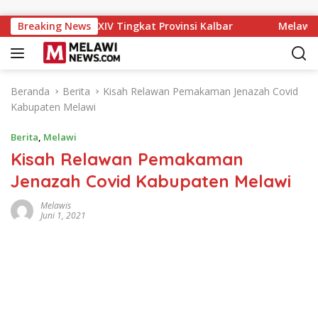
Langsung ke konten
at IX MTQ XXXIV Tingkat Provinsi Kalbar
Breaking News
Melawi Archer
Beranda
Berita
Kisah Relawan Pemakaman Jenazah Covid
Kabupaten Melawi
Berita
,
Melawi
Kisah Relawan Pemakaman
Jenazah Covid Kabupaten Melawi
Melawis
Juni 1, 2021