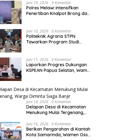
Juni 10, 2026
0 Komentar
Polres Melawi Intensifkan
Penertiban Knalpot Brong dan
Balap Liar, Libatkan Peran
Orang Tua
Juni 10, 2026
0 Komentar
Politeknik Agraria STPN
Tawarkan Program Studi
Khusus di Bidang Agraria,
Pertanahan, dan Tata Ruang
Juni 11, 2026
0 Komentar
Laporkan Progres Dukungan
KSPEAN Papua Selatan, Wamen
Ossy Tegaskan Landasan Kuat
untuk Agenda Pembangunan
Nasional
Juni 14, 2026
0 Komentar
Delapan Desa di Kecamatan
Menukung Mulai Tergenang,
Warga Diminta Siaga Banjir
Juni 16, 2026
0 Komentar
Berikan Pengarahan di Kantah
Kota Samarinda, Wamen Ossy: