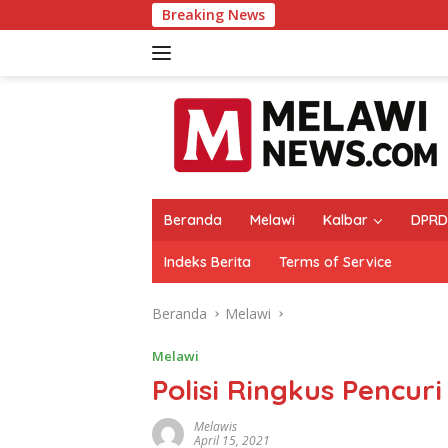
Langsung
Breaking News
ke
konten
Beranda
Melawi
Kalbar
DPRD
Indeks Berita
Terms of Service
Beranda
Melawi
Melawi
Polisi Ringkus Pencur
Melawis
April 15, 2021