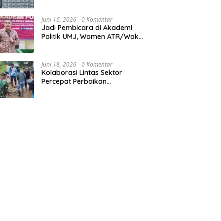
ATR/BPN Harus Jadi Solusi
Atas Pembangunan di
Kalimantan Timur
Juni 16, 2026
0 Komentar
Jadi Pembicara di Akademi
Politik UMJ, Wamen ATR/Waka
BPN: Pertanahan Berperan
Strategis dalam Mendukung
Asta Cita Presiden
Juni 18, 2026
0 Komentar
Kolaborasi Lintas Sektor
Percepat Perbaikan
Infrastruktur di Tanah Pinoh di
Tengah Efisiensi Fiskal