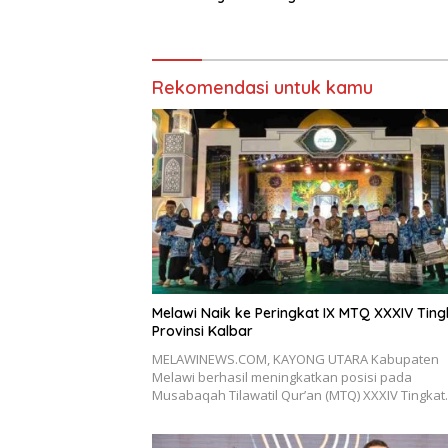
2026
Terjadwal
Rekomendasi untuk kamu
Melawi Naik ke Peringkat IX MTQ XXXIV Ting
Provinsi Kalbar
MELAWINEWS.COM, KAYONG UTARA Kabupaten
Melawi berhasil meningkatkan posisi pada
Musabaqah Tilawatil Qur’an (MTQ) XXXIV Tingka