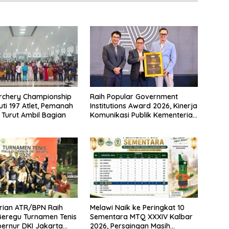
rchery Championship
Raih Popular Government
uti 197 Atlet, Pemanah
Institutions Award 2026, Kinerja
 Turut Ambil Bagian
Komunikasi Publik Kementerian
ATR/BPN Kembali Diakui
rian ATR/BPN Raih
Melawi Naik ke Peringkat 10
 Beregu Turnamen Tenis
Sementara MTQ XXXIV Kalbar
bernur DKI Jakarta
2026, Persaingan Masih