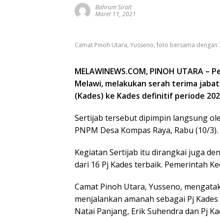
Bahrum Sirait
Maret 11, 2021
Camat Pinoh Utara, Yusseno, foto bersama dengan 3
MELAWINEWS.COM, PINOH UTARA – Pem
Melawi, melakukan serah terima jabata
(Kades) ke Kades definitif periode 202
Sertijab tersebut dipimpin langsung ol
PNPM Desa Kompas Raya, Rabu (10/3).
Kegiatan Sertijab itu dirangkai juga 
dari 16 Pj Kades terbaik. Pemerintah K
Camat Pinoh Utara, Yusseno, mengatakan
menjalankan amanah sebagai Pj Kades 
Natai Panjang, Erik Suhendra dan Pj K