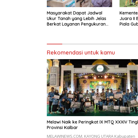
Masyarakat Dapat Jadwal
Kemente
Ukur Tanah yang Lebih Jelas
Juara II
Berkat Layanan Pengukuran
Piala Gu
Terjadwal
2026
Rekomendasi untuk kamu
Melawi Naik ke Peringkat IX MTQ XXXIV Ting
Provinsi Kalbar
MELAWINEWS.COM, KAYONG UTARA Kabupaten