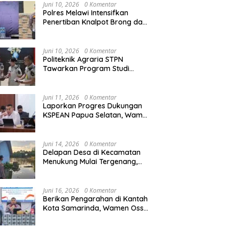
Juni 10, 2026
0 Komentar
Polres Melawi Intensifkan
Penertiban Knalpot Brong dan
Balap Liar, Libatkan Peran
Orang Tua
Juni 10, 2026
0 Komentar
Politeknik Agraria STPN
Tawarkan Program Studi
Khusus di Bidang Agraria,
Pertanahan, dan Tata Ruang
Juni 11, 2026
0 Komentar
Laporkan Progres Dukungan
KSPEAN Papua Selatan, Wamen
Ossy Tegaskan Landasan Kuat
untuk Agenda Pembangunan
Nasional
Juni 14, 2026
0 Komentar
Delapan Desa di Kecamatan
Menukung Mulai Tergenang,
Warga Diminta Siaga Banjir
Juni 16, 2026
0 Komentar
Berikan Pengarahan di Kantah
Kota Samarinda, Wamen Ossy:
ATR/BPN Harus Jadi Solusi
Atas Pembangunan di