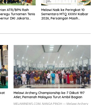
rian ATR/BPN Raih
Melawi Naik ke Peringkat 10
 Beregu Turnamen Tenis
Sementara MTQ XXXIV Kalbar
bernur DKI Jakarta
2026, Persaingan Masih
Terbuka
kat
Melawi Archery Championship ke-7 Diikuti 197
Atlet, Pemanah Malaysia Turut Ambil Bagian
MELAWINEWS.COM, NANGA PINOH — Melawi Archery