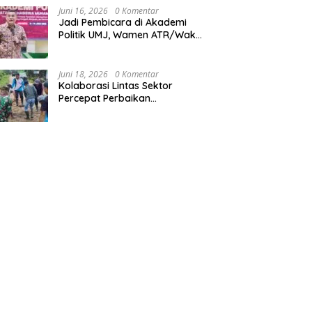
Kalimantan Timur
Juni 16, 2026
0 Komentar
Jadi Pembicara di Akademi
Politik UMJ, Wamen ATR/Waka
BPN: Pertanahan Berperan
Strategis dalam Mendukung
Asta Cita Presiden
Juni 18, 2026
0 Komentar
Kolaborasi Lintas Sektor
Percepat Perbaikan
Infrastruktur di Tanah Pinoh di
Tengah Efisiensi Fiskal