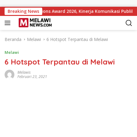
Langsung ke konten
ment Institutions Award 2026, Kinerja Komunikasi Publik Keme
Breaking News
Beranda
Melawi
6 Hotspot Terpantau di Melawi
Melawi
6 Hotspot Terpantau di Melawi
Melawis
Februari 23, 2021