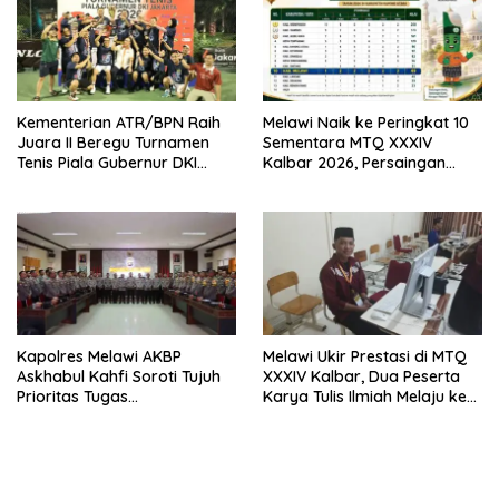
Kementerian ATR/BPN Raih
Melawi Naik ke Peringkat 10
Juara II Beregu Turnamen
Sementara MTQ XXXIV
Tenis Piala Gubernur DKI
Kalbar 2026, Persaingan
Jakarta 2026
Masih Terbuka
Kapolres Melawi AKBP
Melawi Ukir Prestasi di MTQ
Askhabul Kahfi Soroti Tujuh
XXXIV Kalbar, Dua Peserta
Prioritas Tugas
Karya Tulis Ilmiah Melaju ke
Bhabinkamtibmas
Babak Semifinal