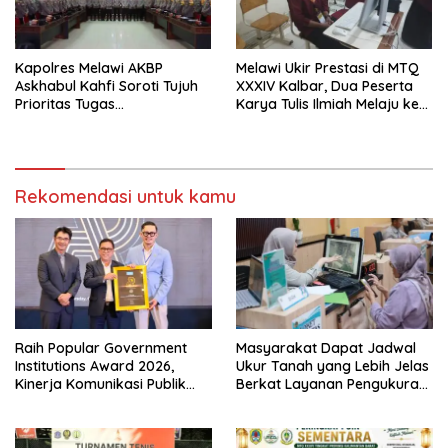
Kapolres Melawi AKBP
Melawi Ukir Prestasi di MTQ
Askhabul Kahfi Soroti Tujuh
XXXIV Kalbar, Dua Peserta
Prioritas Tugas
Karya Tulis Ilmiah Melaju ke
Bhabinkamtibmas
Babak Semifinal
Rekomendasi untuk kamu
Raih Popular Government
Masyarakat Dapat Jadwal
Institutions Award 2026,
Ukur Tanah yang Lebih Jelas
Kinerja Komunikasi Publik
Berkat Layanan Pengukuran
Kementerian ATR/BPN
Terjadwal
Kembali Diakui