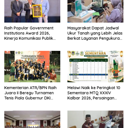
Raih Popular Government
Masyarakat Dapat Jadwal
Institutions Award 2026,
Ukur Tanah yang Lebih Jelas
Kinerja Komunikasi Publik
Berkat Layanan Pengukuran
Kementerian ATR/BPN
Terjadwal
Kembali Diakui
Kementerian ATR/BPN Raih
Melawi Naik ke Peringkat 10
Juara II Beregu Turnamen
Sementara MTQ XXXIV
Tenis Piala Gubernur DKI
Kalbar 2026, Persaingan
Jakarta 2026
Masih Terbuka