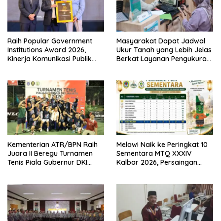
Raih Popular Government
Masyarakat Dapat Jadwal
Institutions Award 2026,
Ukur Tanah yang Lebih Jelas
Kinerja Komunikasi Publik
Berkat Layanan Pengukuran
Kementerian ATR/BPN
Terjadwal
Kembali Diakui
Kementerian ATR/BPN Raih
Melawi Naik ke Peringkat 10
Juara II Beregu Turnamen
Sementara MTQ XXXIV
Tenis Piala Gubernur DKI
Kalbar 2026, Persaingan
Jakarta 2026
Masih Terbuka