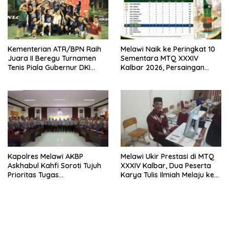
Kementerian ATR/BPN Raih
Melawi Naik ke Peringkat 10
Juara II Beregu Turnamen
Sementara MTQ XXXIV
Tenis Piala Gubernur DKI
Kalbar 2026, Persaingan
Jakarta 2026
Masih Terbuka
Kapolres Melawi AKBP
Melawi Ukir Prestasi di MTQ
Askhabul Kahfi Soroti Tujuh
XXXIV Kalbar, Dua Peserta
Prioritas Tugas
Karya Tulis Ilmiah Melaju ke
Bhabinkamtibmas
Babak Semifinal