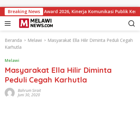
Langsung ke konten
 Institutions Award 2026, Kinerja Komunikasi Publik Kementeri
Breaking News
Beranda
Melawi
Masyarakat Ella Hilir Diminta Peduli Cegah
Karhutla
Melawi
Masyarakat Ella Hilir Diminta
Peduli Cegah Karhutla
Bahrum Sirait
Juni 30, 2020