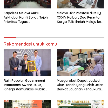
Kapolres Melawi AKBP
Melawi Ukir Prestasi di MTQ
Askhabul Kahfi Soroti Tujuh
XXXIV Kalbar, Dua Peserta
Prioritas Tugas
Karya Tulis Ilmiah Melaju ke
Bhabinkamtibmas
Babak Semifinal
Rekomendasi untuk kamu
Raih Popular Government
Masyarakat Dapat Jadwal
Institutions Award 2026,
Ukur Tanah yang Lebih Jelas
Kinerja Komunikasi Publik
Berkat Layanan Pengukuran
Kementerian ATR/BPN
Terjadwal
Kembali Diakui