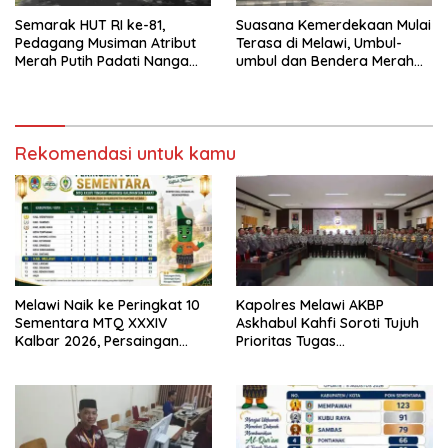
Semarak HUT RI ke-81,
Suasana Kemerdekaan Mulai
Pedagang Musiman Atribut
Terasa di Melawi, Umbul-
Merah Putih Padati Nanga
umbul dan Bendera Merah
Pinoh
Putih Berkibar
Rekomendasi untuk kamu
Melawi Naik ke Peringkat 10
Kapolres Melawi AKBP
Sementara MTQ XXXIV
Askhabul Kahfi Soroti Tujuh
Kalbar 2026, Persaingan
Prioritas Tugas
Masih Terbuka
Bhabinkamtibmas