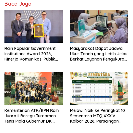
Baca Juga
Raih Popular Government
Masyarakat Dapat Jadwal
Institutions Award 2026,
Ukur Tanah yang Lebih Jelas
Kinerja Komunikasi Publik
Berkat Layanan Pengukuran
Kementerian ATR/BPN
Terjadwal
Kembali Diakui
Kementerian ATR/BPN Raih
Melawi Naik ke Peringkat 10
Juara II Beregu Turnamen
Sementara MTQ XXXIV
Tenis Piala Gubernur DKI
Kalbar 2026, Persaingan
Jakarta 2026
Masih Terbuka