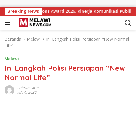
Langsung ke konten
ment Institutions Award 2026, Kinerja Komunikasi Publik Keme
Breaking News
Beranda
Melawi
Ini Langkah Polisi Persiapan "New Normal
Life"
Melawi
Ini Langkah Polisi Persiapan “New
Normal Life”
Bahrum Sirait
Juni 4, 2020