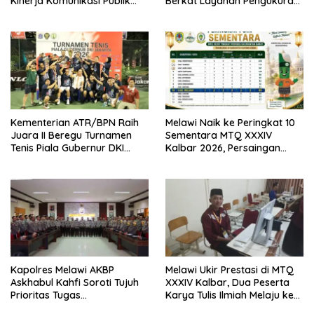
Kinerja Komunikasi Publik
Berkat Layanan Pengukuran
Kementerian ATR/BPN
Terjadwal
Kembali Diakui
Kementerian ATR/BPN Raih
Melawi Naik ke Peringkat 10
Juara II Beregu Turnamen
Sementara MTQ XXXIV
Tenis Piala Gubernur DKI
Kalbar 2026, Persaingan
Jakarta 2026
Masih Terbuka
Kapolres Melawi AKBP
Melawi Ukir Prestasi di MTQ
Askhabul Kahfi Soroti Tujuh
XXXIV Kalbar, Dua Peserta
Prioritas Tugas
Karya Tulis Ilmiah Melaju ke
Bhabinkamtibmas
Babak Semifinal