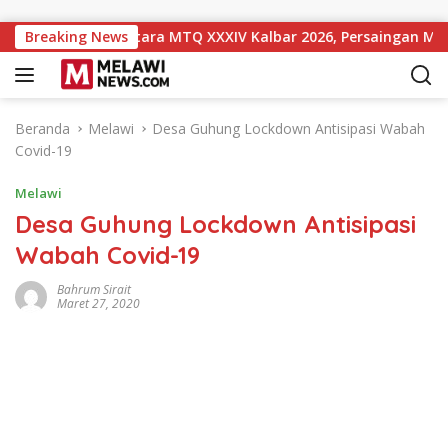
Langsung ke konten
gkat 10 Sementara MTQ XXXIV Kalbar 2026, Persaingan Masih Te
Breaking News
Beranda
Melawi
Desa Guhung Lockdown Antisipasi Wabah
Covid-19
Melawi
Desa Guhung Lockdown Antisipasi
Wabah Covid-19
Bahrum Sirait
Maret 27, 2020