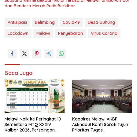
Suasana Kemerdekaan Mulai Terasa di Melawi, Umbul-umbul
dan Bendera Merah Putih Berkibar
Antisipasi
Belimbing
Covid-19
Desa Guhung
Lockdown
Melawi
Penyebaran
Virus Corona
Baca Juga
Melawi Naik ke Peringkat 10
Kapolres Melawi AKBP
Sementara MTQ XXXIV
Askhabul Kahfi Soroti Tujuh
Kalbar 2026, Persaingan
Prioritas Tugas
Masih Terbuka
Bhabinkamtibmas