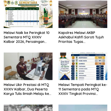
Melawi Naik ke Peringkat 10
Kapolres Melawi AKBP
Sementara MTQ XXXIV
Askhabul Kahfi Soroti Tujuh
Kalbar 2026, Persaingan
Prioritas Tugas
Masih Terbuka
Bhabinkamtibmas
Melawi Ukir Prestasi di MTQ
Melawi Tempati Peringkat ke-
XXXIV Kalbar, Dua Peserta
11 Sementara pada MTQ
Karya Tulis Ilmiah Melaju ke
XXXIV Tingkat Provinsi
Babak Semifinal
Kalbar 2026