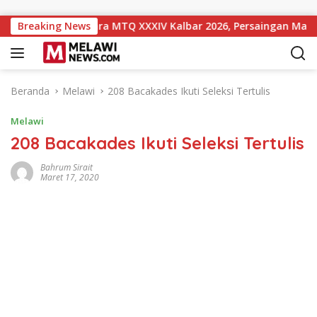
Langsung ke konten
kat 10 Sementara MTQ XXXIV Kalbar 2026, Persaingan Masih Ter
Breaking News
Beranda
Melawi
208 Bacakades Ikuti Seleksi Tertulis
Melawi
208 Bacakades Ikuti Seleksi Tertulis
Bahrum Sirait
Maret 17, 2020