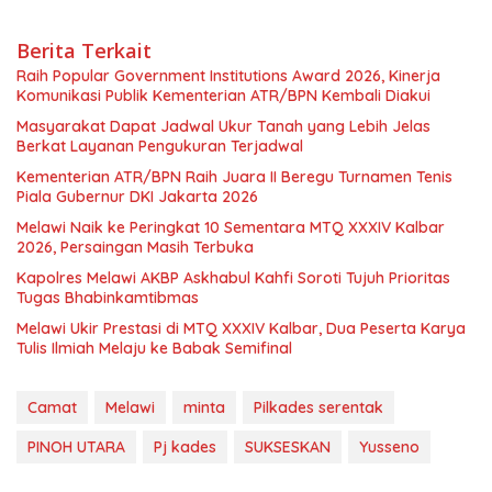
Berita Terkait
Raih Popular Government Institutions Award 2026, Kinerja
Komunikasi Publik Kementerian ATR/BPN Kembali Diakui
Masyarakat Dapat Jadwal Ukur Tanah yang Lebih Jelas
Berkat Layanan Pengukuran Terjadwal
Kementerian ATR/BPN Raih Juara II Beregu Turnamen Tenis
Piala Gubernur DKI Jakarta 2026
Melawi Naik ke Peringkat 10 Sementara MTQ XXXIV Kalbar
2026, Persaingan Masih Terbuka
Kapolres Melawi AKBP Askhabul Kahfi Soroti Tujuh Prioritas
Tugas Bhabinkamtibmas
Melawi Ukir Prestasi di MTQ XXXIV Kalbar, Dua Peserta Karya
Tulis Ilmiah Melaju ke Babak Semifinal
Camat
Melawi
minta
Pilkades serentak
PINOH UTARA
Pj kades
SUKSESKAN
Yusseno