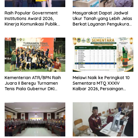
Raih Popular Government
Masyarakat Dapat Jadwal
Institutions Award 2026,
Ukur Tanah yang Lebih Jelas
Kinerja Komunikasi Publik
Berkat Layanan Pengukuran
Kementerian ATR/BPN
Terjadwal
Kembali Diakui
Kementerian ATR/BPN Raih
Melawi Naik ke Peringkat 10
Juara II Beregu Turnamen
Sementara MTQ XXXIV
Tenis Piala Gubernur DKI
Kalbar 2026, Persaingan
Jakarta 2026
Masih Terbuka