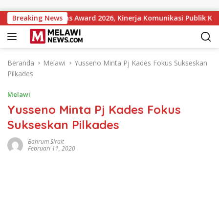
Langsung ke konten
t Institutions Award 2026, Kinerja Komunikasi Publik Kemente
Breaking News
Beranda
Melawi
Yusseno Minta Pj Kades Fokus Sukseskan
Pilkades
Melawi
Yusseno Minta Pj Kades Fokus
Sukseskan Pilkades
Bahrum Sirait
Februari 11, 2020