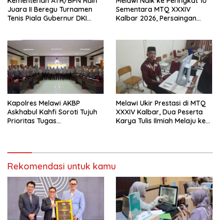
Kementerian ATR/BPN Raih
Melawi Naik ke Peringkat 10
Juara II Beregu Turnamen
Sementara MTQ XXXIV
Tenis Piala Gubernur DKI
Kalbar 2026, Persaingan
Jakarta 2026
Masih Terbuka
Kapolres Melawi AKBP
Melawi Ukir Prestasi di MTQ
Askhabul Kahfi Soroti Tujuh
XXXIV Kalbar, Dua Peserta
Prioritas Tugas
Karya Tulis Ilmiah Melaju ke
Bhabinkamtibmas
Babak Semifinal
Rekomendasi untuk kamu