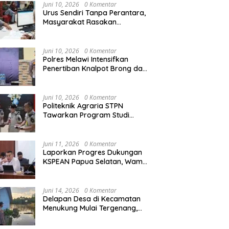
Agraria/Pertanahan dan Tata
Juni 10, 2026
0 Komentar
Ruang
Urus Sendiri Tanpa Perantara,
Masyarakat Rasakan
i Tempati Peringkat ke-11
Semarak HUT RI ke-81,
S
Perubahan Layanan
ntara pada MTQ XXXIV
Pedagang Musiman Atribut
T
Pertanahan
at Provinsi Kalbar 2026
Merah Putih Padati Nanga
d
Juni 10, 2026
0 Komentar
Pinoh
B
Polres Melawi Intensifkan
Penertiban Knalpot Brong dan
Balap Liar, Libatkan Peran
Orang Tua
Juni 10, 2026
0 Komentar
Politeknik Agraria STPN
Tawarkan Program Studi
Khusus di Bidang Agraria,
Pertanahan, dan Tata Ruang
Juni 11, 2026
0 Komentar
Laporkan Progres Dukungan
KSPEAN Papua Selatan, Wamen
Ossy Tegaskan Landasan Kuat
untuk Agenda Pembangunan
Nasional
Juni 14, 2026
0 Komentar
Delapan Desa di Kecamatan
Menukung Mulai Tergenang,
Warga Diminta Siaga Banjir