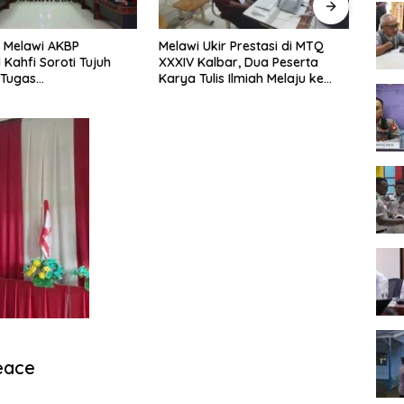
 Melawi AKBP
Melawi Ukir Prestasi di MTQ
Melaw
 Kahfi Soroti Tujuh
XXXIV Kalbar, Dua Peserta
Seme
 Tugas
Karya Tulis Ilmiah Melaju ke
Tingk
amtibmas
Babak Semifinal
eace