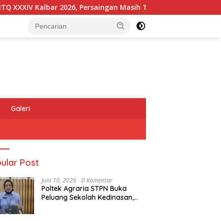
V Kalbar 2026, Persaingan Masih Terbuka
Kapolres Mel
Galeri
ular Post
Juni 10, 2026
0 Komentar
Poltek Agraria STPN Buka
Peluang Sekolah Kedinasan,
Jaring Generasi Muda yang
Berminat di Bidang