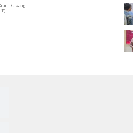
rartir Cabang
fP)