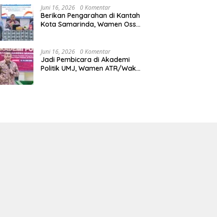
Juni 16, 2026
0 Komentar
Berikan Pengarahan di Kantah
Kota Samarinda, Wamen Ossy:
ATR/BPN Harus Jadi Solusi
Atas Pembangunan di
Kalimantan Timur
Juni 16, 2026
0 Komentar
Jadi Pembicara di Akademi
Politik UMJ, Wamen ATR/Waka
BPN: Pertanahan Berperan
Strategis dalam Mendukung
Asta Cita Presiden