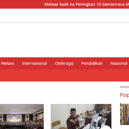
Melawi Naik ke Peringkat 10 Sementara MTQ XXXI
 Melawi
Internasional
Olahraga
Pendidikan
Nasional
Pop