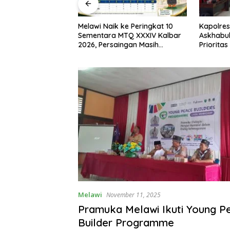
I, Bupati Melawi
Melawi Naik ke Peringkat 10
Kapolres
n Pemasangan
Sementara MTQ XXXIV Kalbar
Askhabul
ngga Pengibaran
2026, Persaingan Masih
Prioritas
Terbuka
Bhabink
Melawi
November 11, 2025
Pramuka Melawi Ikuti Young P
Builder Programme