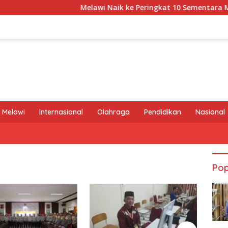
Melawi Naik ke Peringkat 10 Sementara MTQ XXX
 Melawi
Internasional
Olahraga
Pendidikan
Nasional
Pop