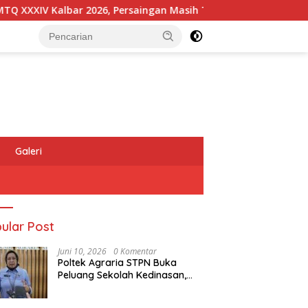
IV Kalbar 2026, Persaingan Masih Terbuka
Kapolres Me
Galeri
ular Post
Juni 10, 2026
0 Komentar
Poltek Agraria STPN Buka
Peluang Sekolah Kedinasan,
Jaring Generasi Muda yang
Berminat di Bidang