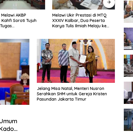
 Melawi AKBP
Melawi Ukir Prestasi di MTQ
Melaw
 Kahfi Soroti Tujuh
XXXIV Kalbar, Dua Peserta
Seme
 Tugas
Karya Tulis Ilmiah Melaju ke
Tingk
amtibmas
Babak Semifinal
Jelang Misa Natal, Menteri Nusron
Serahkan SHM untuk Gereja Kristen
Pasundan Jakarta Timur
a Umum
 Kado