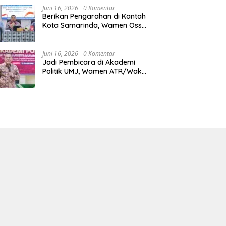
Juni 16, 2026
0 Komentar
Berikan Pengarahan di Kantah
Kota Samarinda, Wamen Ossy:
ATR/BPN Harus Jadi Solusi
Atas Pembangunan di
Kalimantan Timur
Juni 16, 2026
0 Komentar
Jadi Pembicara di Akademi
Politik UMJ, Wamen ATR/Waka
BPN: Pertanahan Berperan
Strategis dalam Mendukung
Asta Cita Presiden