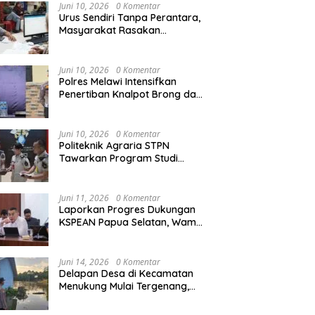
Agraria/Pertanahan dan Tata
Juni 10, 2026
0 Komentar
Ruang
Urus Sendiri Tanpa Perantara,
Masyarakat Rasakan
i Tempati Peringkat ke-11
Semarak HUT RI ke-81,
S
Perubahan Layanan
ntara pada MTQ XXXIV
Pedagang Musiman Atribut
T
Pertanahan
at Provinsi Kalbar 2026
Merah Putih Padati Nanga
d
Juni 10, 2026
0 Komentar
Pinoh
B
Polres Melawi Intensifkan
Penertiban Knalpot Brong dan
Balap Liar, Libatkan Peran
Orang Tua
Juni 10, 2026
0 Komentar
Politeknik Agraria STPN
Tawarkan Program Studi
Khusus di Bidang Agraria,
Pertanahan, dan Tata Ruang
Juni 11, 2026
0 Komentar
Laporkan Progres Dukungan
KSPEAN Papua Selatan, Wamen
Ossy Tegaskan Landasan Kuat
untuk Agenda Pembangunan
Nasional
Juni 14, 2026
0 Komentar
Delapan Desa di Kecamatan
Menukung Mulai Tergenang,
Warga Diminta Siaga Banjir