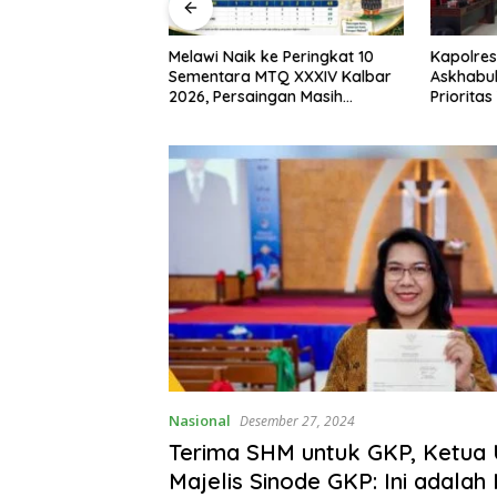
I, Bupati Melawi
Melawi Naik ke Peringkat 10
Kapolres
n Pemasangan
Sementara MTQ XXXIV Kalbar
Askhabul
ngga Pengibaran
2026, Persaingan Masih
Prioritas
Terbuka
Bhabink
Nasional
Desember 27, 2024
Terima SHM untuk GKP, Ketu
Majelis Sinode GKP: Ini adalah