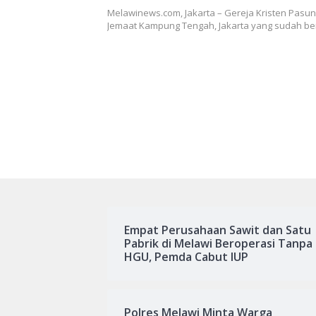
Natal bagi Jemaat
Melawinews.com, Jakarta – Gereja Kristen Pasu
Jemaat Kampung Tengah, Jakarta yang sudah ber
Empat Perusahaan Sawit dan Satu
Pabrik di Melawi Beroperasi Tanpa
HGU, Pemda Cabut IUP
Polres Melawi Minta Warga