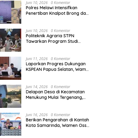
Juni 10, 2026
0 Komentar
Polres Melawi Intensifkan
Penertiban Knalpot Brong dan
arakat Dapat Jadwal
Kementerian ATR/BPN Raih
M
Balap Liar, Libatkan Peran
Tanah yang Lebih Jelas
Juara II Beregu Turnamen Tenis
S
Orang Tua
at Layanan Pengukuran
Piala Gubernur DKI Jakarta
2
Juni 10, 2026
0 Komentar
dwal
2026
T
Politeknik Agraria STPN
Tawarkan Program Studi
Khusus di Bidang Agraria,
Pertanahan, dan Tata Ruang
Juni 11, 2026
0 Komentar
Laporkan Progres Dukungan
KSPEAN Papua Selatan, Wamen
Ossy Tegaskan Landasan Kuat
untuk Agenda Pembangunan
Nasional
Juni 14, 2026
0 Komentar
Delapan Desa di Kecamatan
Menukung Mulai Tergenang,
Warga Diminta Siaga Banjir
Juni 16, 2026
0 Komentar
Berikan Pengarahan di Kantah
Kota Samarinda, Wamen Ossy:
ATR/BPN Harus Jadi Solusi
Atas Pembangunan di