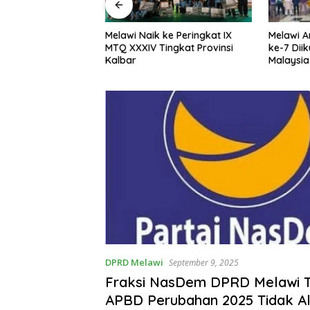
Prestasi di MTQ
Melawi Naik ke Peringkat IX
Melawi A
r, Dua Peserta
MTQ XXXIV Tingkat Provinsi
ke-7 Diik
Ilmiah Melaju ke
Kalbar
Malaysia
inal
DPRD Melawi
September 9, 2025
Fraksi NasDem DPRD Melawi 
APBD Perubahan 2025 Tidak A