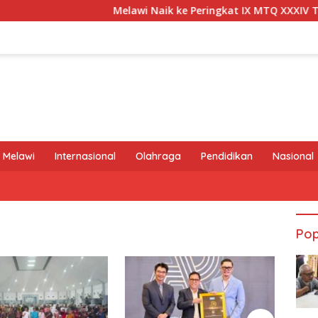
Melawi Naik ke Peringkat IX MTQ XXXIV Tingkat 
 Melawi
Internasional
Olahraga
Pendidikan
Nasional
Pop