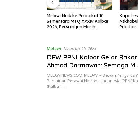
I, Bupati Melawi
Melawi Naik ke Peringkat 10
Kapolres
n Pemasangan
Sementara MTQ XXXIV Kalbar
Askhabul
ngga Pengibaran
2026, Persaingan Masih
Prioritas
Terbuka
Bhabink
Melawi
November 15, 2023
DPW PPNI Kalbar Gelar Rakorw
Ahmad Darmawan: Semoga Mu
Program Terbaik untuk Mendu
MELAWINEWS.COM, MELAWI – Dewan Pengurus W
Kinerja Perawat
Persatuan Perawat Nasional Indonesia (PPNI) Ka
(Kalbar)…