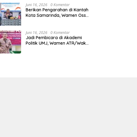
Juni 16, 2026
0 Komentar
Berikan Pengarahan di Kantah
Kota Samarinda, Wamen Ossy:
ATR/BPN Harus Jadi Solusi
Atas Pembangunan di
Kalimantan Timur
Juni 16, 2026
0 Komentar
Jadi Pembicara di Akademi
Politik UMJ, Wamen ATR/Waka
BPN: Pertanahan Berperan
Strategis dalam Mendukung
Asta Cita Presiden