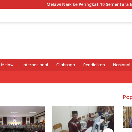
Melawi Naik ke Peringkat 10 Sementara MTQ XXX
 Melawi
Internasional
Olahraga
Pendidikan
Nasional
Pop