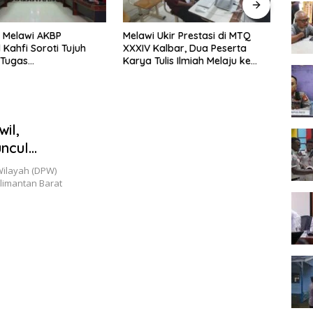
 Melawi AKBP
Melawi Ukir Prestasi di MTQ
Melaw
 Kahfi Soroti Tujuh
XXXIV Kalbar, Dua Peserta
Seme
 Tugas
Karya Tulis Ilmiah Melaju ke
Tingk
amtibmas
Babak Semifinal
il,
ncul
kung
ilayah (DPW)
limantan Barat