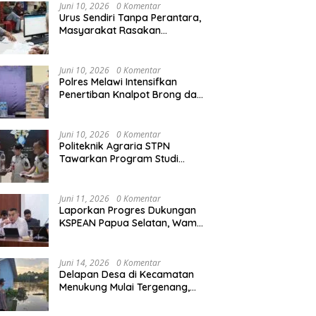
Agraria/Pertanahan dan Tata
Juni 10, 2026
0 Komentar
Ruang
Urus Sendiri Tanpa Perantara,
Masyarakat Rasakan
i Tempati Peringkat ke-11
Semarak HUT RI ke-81,
S
Perubahan Layanan
ntara pada MTQ XXXIV
Pedagang Musiman Atribut
T
Pertanahan
at Provinsi Kalbar 2026
Merah Putih Padati Nanga
d
Juni 10, 2026
0 Komentar
Pinoh
B
Polres Melawi Intensifkan
Penertiban Knalpot Brong dan
Balap Liar, Libatkan Peran
Orang Tua
Juni 10, 2026
0 Komentar
Politeknik Agraria STPN
Tawarkan Program Studi
Khusus di Bidang Agraria,
Pertanahan, dan Tata Ruang
Juni 11, 2026
0 Komentar
Laporkan Progres Dukungan
KSPEAN Papua Selatan, Wamen
Ossy Tegaskan Landasan Kuat
untuk Agenda Pembangunan
Nasional
Juni 14, 2026
0 Komentar
Delapan Desa di Kecamatan
Menukung Mulai Tergenang,
Warga Diminta Siaga Banjir