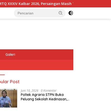
IV Kalbar 2026, Persaingan Masih Terbuka
Kapolres Me
Galeri
ular Post
Juni 10, 2026
0 Komentar
Poltek Agraria STPN Buka
Peluang Sekolah Kedinasan,
Jaring Generasi Muda yang
Berminat di Bidang