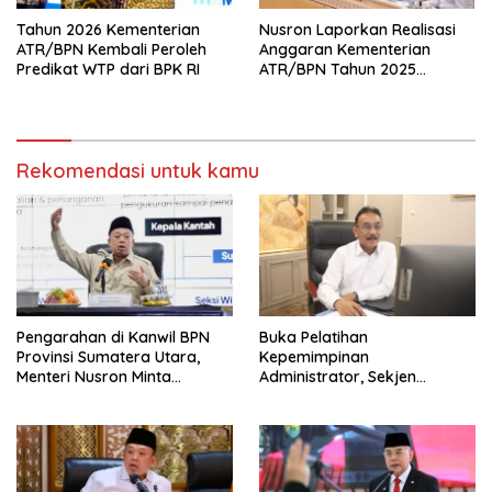
Tahun 2026 Kementerian
Nusron Laporkan Realisasi
ATR/BPN Kembali Peroleh
Anggaran Kementerian
Predikat WTP dari BPK RI
ATR/BPN Tahun 2025
kepada Komisi II DPR RI
Rekomendasi untuk kamu
Pengarahan di Kanwil BPN
Buka Pelatihan
Provinsi Sumatera Utara,
Kepemimpinan
Menteri Nusron Minta
Administrator, Sekjen
Jajaran Utamakan
ATR/BPN: Butuh Pejabat
Kemudahan Layanan bagi
Penggerak Organisasi yang
Masyarakat
Hasilkan Kerja Berdampak
bagi Masyarakat