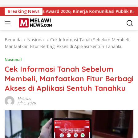
Langsung ke konten
t Institutions Award 2026, Kinerja Komunikasi Publik Kemente
Breaking News
Beranda
Nasional
Cek Informasi Tanah Sebelum Membeli,
Manfaatkan Fitur Berbagi Akses di Aplikasi Sentuh Tanahku
Nasional
Cek Informasi Tanah Sebelum
Membeli, Manfaatkan Fitur Berbagi
Akses di Aplikasi Sentuh Tanahku
Melawis
Juli 6, 2026