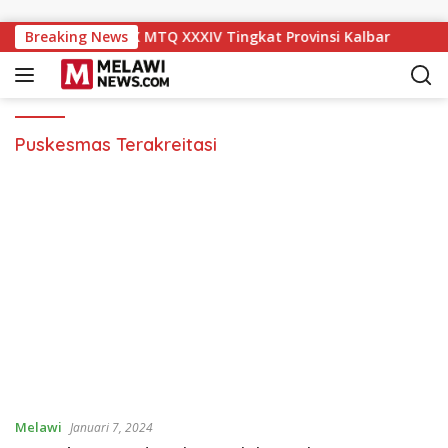
Langsung ke konten
aik ke Peringkat IX MTQ XXXIV Tingkat Provinsi Kalbar
Breaking News
Puskesmas Terakreitasi
Melawi
Januari 7, 2024