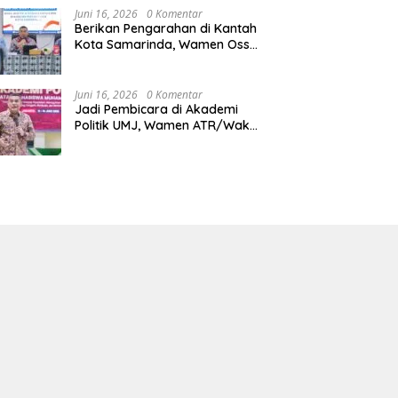
Juni 16, 2026
0 Komentar
Berikan Pengarahan di Kantah
Kota Samarinda, Wamen Ossy:
ATR/BPN Harus Jadi Solusi
Atas Pembangunan di
Kalimantan Timur
Juni 16, 2026
0 Komentar
Jadi Pembicara di Akademi
Politik UMJ, Wamen ATR/Waka
BPN: Pertanahan Berperan
Strategis dalam Mendukung
Asta Cita Presiden