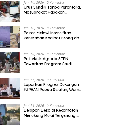
Agraria/Pertanahan dan Tata
Juni 10, 2026
0 Komentar
Ruang
Urus Sendiri Tanpa Perantara,
Masyarakat Rasakan
Perubahan Layanan
Pertanahan
Juni 10, 2026
0 Komentar
Polres Melawi Intensifkan
Penertiban Knalpot Brong dan
Balap Liar, Libatkan Peran
Orang Tua
Juni 10, 2026
0 Komentar
Politeknik Agraria STPN
Tawarkan Program Studi
Khusus di Bidang Agraria,
Pertanahan, dan Tata Ruang
Juni 11, 2026
0 Komentar
Laporkan Progres Dukungan
KSPEAN Papua Selatan, Wamen
Ossy Tegaskan Landasan Kuat
untuk Agenda Pembangunan
Nasional
Juni 14, 2026
0 Komentar
Delapan Desa di Kecamatan
Menukung Mulai Tergenang,
Warga Diminta Siaga Banjir