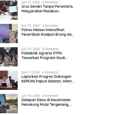
Agraria/Pertanahan dan Tata
Juni 10, 2026
0 Komentar
Ruang
Urus Sendiri Tanpa Perantara,
Masyarakat Rasakan
i Naik ke Peringkat 10
Kapolres Melawi AKBP
M
Perubahan Layanan
ntara MTQ XXXIV Kalbar
Askhabul Kahfi Soroti Tujuh
X
Pertanahan
 Persaingan Masih
Prioritas Tugas
Ka
Juni 10, 2026
0 Komentar
uka
Bhabinkamtibmas
B
Polres Melawi Intensifkan
Penertiban Knalpot Brong dan
Balap Liar, Libatkan Peran
Orang Tua
Juni 10, 2026
0 Komentar
Politeknik Agraria STPN
Tawarkan Program Studi
Khusus di Bidang Agraria,
Pertanahan, dan Tata Ruang
Juni 11, 2026
0 Komentar
Laporkan Progres Dukungan
KSPEAN Papua Selatan, Wamen
Ossy Tegaskan Landasan Kuat
untuk Agenda Pembangunan
Nasional
Juni 14, 2026
0 Komentar
Delapan Desa di Kecamatan
Menukung Mulai Tergenang,
Warga Diminta Siaga Banjir