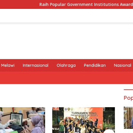
Raih Popular Government Institutions Award 2026, K
 Melawi
Internasional
Olahraga
Pendidikan
Nasional
Pop