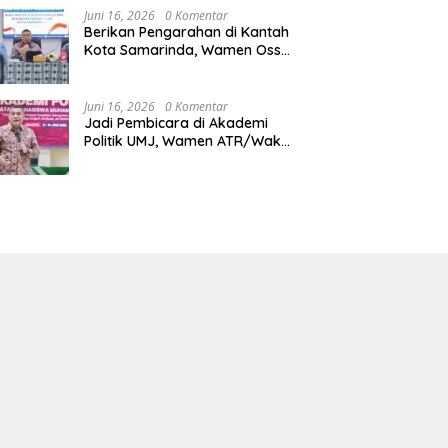
Juni 16, 2026
0 Komentar
Berikan Pengarahan di Kantah
Kota Samarinda, Wamen Ossy:
ATR/BPN Harus Jadi Solusi
Atas Pembangunan di
Kalimantan Timur
Juni 16, 2026
0 Komentar
Jadi Pembicara di Akademi
Politik UMJ, Wamen ATR/Waka
BPN: Pertanahan Berperan
Strategis dalam Mendukung
Asta Cita Presiden