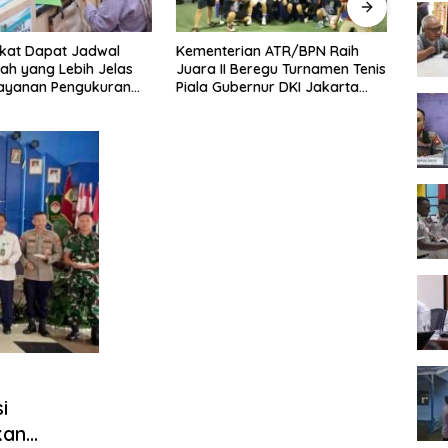
kat Dapat Jadwal
Kementerian ATR/BPN Raih
Melaw
ah yang Lebih Jelas
Juara II Beregu Turnamen Tenis
Seme
Layanan Pengukuran
Piala Gubernur DKI Jakarta
2026,
l
2026
Terb
i
kan