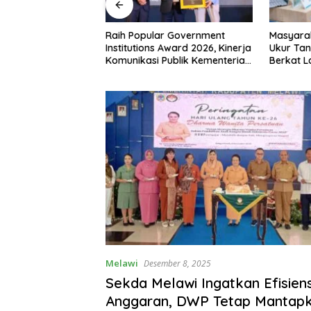
 RI ke-81,
Raih Popular Government
Masyara
siman Atribut
Institutions Award 2026, Kinerja
Ukur Tan
 Padati Nanga
Komunikasi Publik Kementerian
Berkat 
ATR/BPN Kembali Diakui
Terjadwa
Melawi
Desember 8, 2025
Sekda Melawi Ingatkan Efisiens
Anggaran, DWP Tetap Mantap