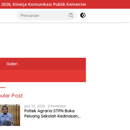
inerja Komunikasi Publik Kementerian ATR/BPN Kembali Diakui
Galeri
ular Post
Juni 10, 2026
0 Komentar
Poltek Agraria STPN Buka
Peluang Sekolah Kedinasan,
Jaring Generasi Muda yang
Berminat di Bidang