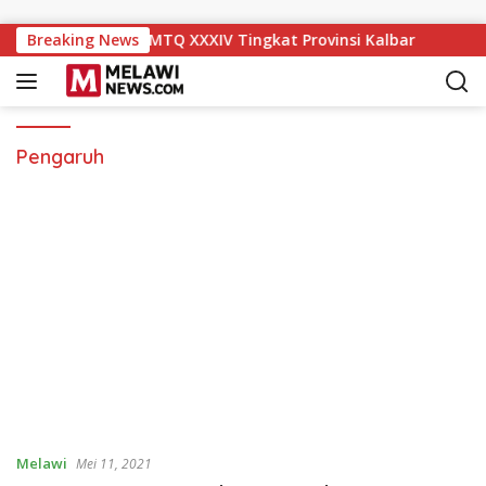
Langsung ke konten
ik ke Peringkat IX MTQ XXXIV Tingkat Provinsi Kalbar
Breaking News
Pengaruh
Melawi
Mei 11, 2021