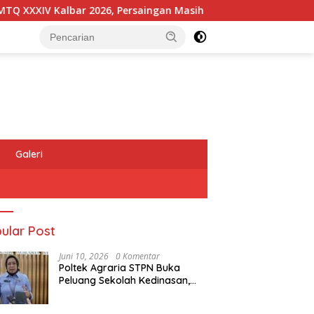
IV Kalbar 2026, Persaingan Masih Terbuka
Kapolres Me
Galeri
ular Post
Juni 10, 2026
0 Komentar
Poltek Agraria STPN Buka
Peluang Sekolah Kedinasan,
Jaring Generasi Muda yang
Berminat di Bidang