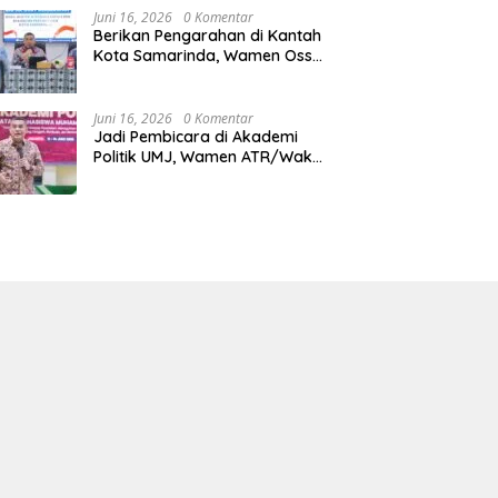
Juni 16, 2026
0 Komentar
Berikan Pengarahan di Kantah
Kota Samarinda, Wamen Ossy:
ATR/BPN Harus Jadi Solusi
Atas Pembangunan di
Kalimantan Timur
Juni 16, 2026
0 Komentar
Jadi Pembicara di Akademi
Politik UMJ, Wamen ATR/Waka
BPN: Pertanahan Berperan
Strategis dalam Mendukung
Asta Cita Presiden