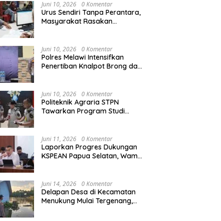
Agraria/Pertanahan dan Tata
Juni 10, 2026
0 Komentar
Ruang
Urus Sendiri Tanpa Perantara,
Masyarakat Rasakan
i Tempati Peringkat ke-11
Semarak HUT RI ke-81,
S
Perubahan Layanan
ntara pada MTQ XXXIV
Pedagang Musiman Atribut
T
Pertanahan
at Provinsi Kalbar 2026
Merah Putih Padati Nanga
d
Juni 10, 2026
0 Komentar
Pinoh
B
Polres Melawi Intensifkan
Penertiban Knalpot Brong dan
Balap Liar, Libatkan Peran
Orang Tua
Juni 10, 2026
0 Komentar
Politeknik Agraria STPN
Tawarkan Program Studi
Khusus di Bidang Agraria,
Pertanahan, dan Tata Ruang
Juni 11, 2026
0 Komentar
Laporkan Progres Dukungan
KSPEAN Papua Selatan, Wamen
Ossy Tegaskan Landasan Kuat
untuk Agenda Pembangunan
Nasional
Juni 14, 2026
0 Komentar
Delapan Desa di Kecamatan
Menukung Mulai Tergenang,
Warga Diminta Siaga Banjir