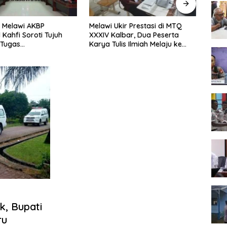
 Melawi AKBP
Melawi Ukir Prestasi di MTQ
Melaw
 Kahfi Soroti Tujuh
XXXIV Kalbar, Dua Peserta
Seme
 Tugas
Karya Tulis Ilmiah Melaju ke
Tingk
amtibmas
Babak Semifinal
, Bupati
ru