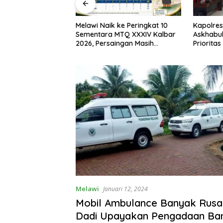
I, Bupati Melawi
Melawi Naik ke Peringkat 10
Kapolres
n Pemasangan
Sementara MTQ XXXIV Kalbar
Askhabul
ngga Pengibaran
2026, Persaingan Masih
Prioritas
Terbuka
Bhabink
Melawi
Januari 12, 2024
Mobil Ambulance Banyak Rusak
Dadi Upayakan Pengadaan Ba