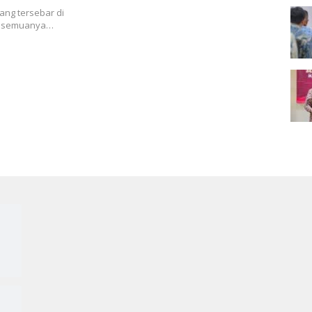
ng tersebar di
ak semuanya…