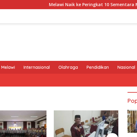
Melawi Naik ke Peringkat 10 Sementara MTQ XXX
 Melawi
Internasional
Olahraga
Pendidikan
Nasional
Pop