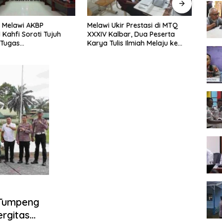
 Melawi AKBP
Melawi Ukir Prestasi di MTQ
Melaw
 Kahfi Soroti Tujuh
XXXIV Kalbar, Dua Peserta
Seme
 Tugas
Karya Tulis Ilmiah Melaju ke
Tingk
amtibmas
Babak Semifinal
 Tumpeng
ergitas