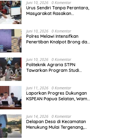
Agraria/Pertanahan dan Tata
Juni 10, 2026
0 Komentar
Ruang
Urus Sendiri Tanpa Perantara,
Masyarakat Rasakan
i Tempati Peringkat ke-11
Semarak HUT RI ke-81,
S
Perubahan Layanan
ntara pada MTQ XXXIV
Pedagang Musiman Atribut
T
Pertanahan
at Provinsi Kalbar 2026
Merah Putih Padati Nanga
d
Juni 10, 2026
0 Komentar
Pinoh
B
Polres Melawi Intensifkan
Penertiban Knalpot Brong dan
Balap Liar, Libatkan Peran
Orang Tua
Juni 10, 2026
0 Komentar
Politeknik Agraria STPN
Tawarkan Program Studi
Khusus di Bidang Agraria,
Pertanahan, dan Tata Ruang
Juni 11, 2026
0 Komentar
Laporkan Progres Dukungan
KSPEAN Papua Selatan, Wamen
Ossy Tegaskan Landasan Kuat
untuk Agenda Pembangunan
Nasional
Juni 14, 2026
0 Komentar
Delapan Desa di Kecamatan
Menukung Mulai Tergenang,
Warga Diminta Siaga Banjir