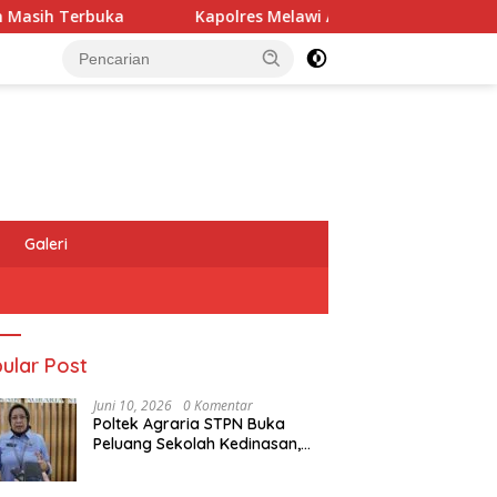
 Terbuka
Kapolres Melawi AKBP Askhabul Kahfi Soroti 
Galeri
ular Post
Juni 10, 2026
0 Komentar
Poltek Agraria STPN Buka
Peluang Sekolah Kedinasan,
Jaring Generasi Muda yang
Berminat di Bidang