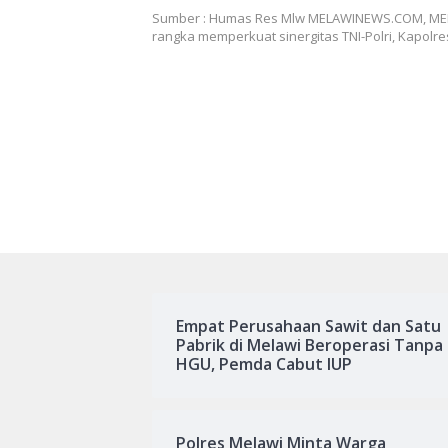
TNI-POLRI
Sumber : Humas Res Mlw MELAWINEWS.COM, ME
rangka memperkuat sinergitas TNI-Polri, Kapolr
Empat Perusahaan Sawit dan Satu
Pabrik di Melawi Beroperasi Tanpa
HGU, Pemda Cabut IUP
Polres Melawi Minta Warga