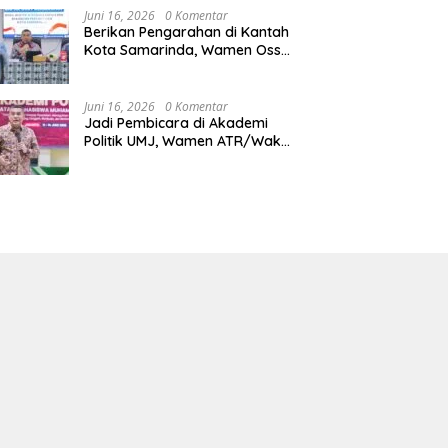
Juni 16, 2026
0 Komentar
Berikan Pengarahan di Kantah
Kota Samarinda, Wamen Ossy:
ATR/BPN Harus Jadi Solusi
Atas Pembangunan di
Kalimantan Timur
Juni 16, 2026
0 Komentar
Jadi Pembicara di Akademi
Politik UMJ, Wamen ATR/Waka
BPN: Pertanahan Berperan
Strategis dalam Mendukung
Asta Cita Presiden