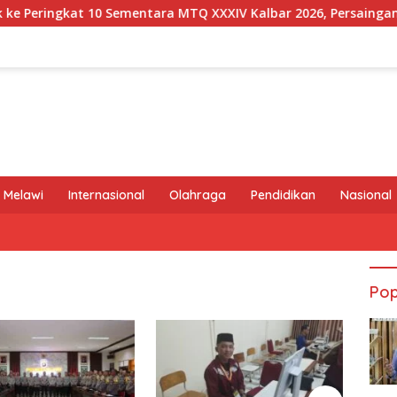
ingkat 10 Sementara MTQ XXXIV Kalbar 2026, Persaingan Masih
 Melawi
Internasional
Olahraga
Pendidikan
Nasional
Pop