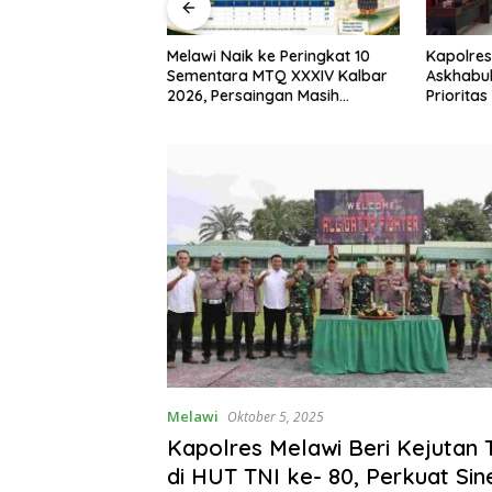
I, Bupati Melawi
Melawi Naik ke Peringkat 10
Kapolres
n Pemasangan
Sementara MTQ XXXIV Kalbar
Askhabul
ngga Pengibaran
2026, Persaingan Masih
Prioritas
Terbuka
Bhabink
Melawi
Oktober 5, 2025
Kapolres Melawi Beri Kejutan
di HUT TNI ke- 80, Perkuat Sin