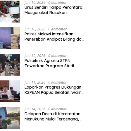
Agraria/Pertanahan dan Tata
Juni 10, 2026
0 Komentar
Ruang
Urus Sendiri Tanpa Perantara,
Masyarakat Rasakan
i Naik ke Peringkat 10
Kapolres Melawi AKBP
M
Perubahan Layanan
ntara MTQ XXXIV Kalbar
Askhabul Kahfi Soroti Tujuh
X
Pertanahan
 Persaingan Masih
Prioritas Tugas
Ka
Juni 10, 2026
0 Komentar
uka
Bhabinkamtibmas
B
Polres Melawi Intensifkan
Penertiban Knalpot Brong dan
Balap Liar, Libatkan Peran
Orang Tua
Juni 10, 2026
0 Komentar
Politeknik Agraria STPN
Tawarkan Program Studi
Khusus di Bidang Agraria,
Pertanahan, dan Tata Ruang
Juni 11, 2026
0 Komentar
Laporkan Progres Dukungan
KSPEAN Papua Selatan, Wamen
Ossy Tegaskan Landasan Kuat
untuk Agenda Pembangunan
Nasional
Juni 14, 2026
0 Komentar
Delapan Desa di Kecamatan
Menukung Mulai Tergenang,
Warga Diminta Siaga Banjir