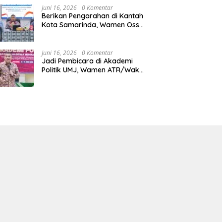
Juni 16, 2026
0 Komentar
Berikan Pengarahan di Kantah
Kota Samarinda, Wamen Ossy:
ATR/BPN Harus Jadi Solusi
Atas Pembangunan di
Kalimantan Timur
Juni 16, 2026
0 Komentar
Jadi Pembicara di Akademi
Politik UMJ, Wamen ATR/Waka
BPN: Pertanahan Berperan
Strategis dalam Mendukung
Asta Cita Presiden