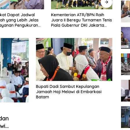
kat Dapat Jadwal
Kementerian ATR/BPN Raih
Melaw
ah yang Lebih Jelas
Juara II Beregu Turnamen Tenis
Seme
Layanan Pengukuran
Piala Gubernur DKI Jakarta
2026,
l
2026
Terb
Bupati Dadi Sambut Kepulangan
Jamaah Haji Melawi di Embarkasi
Batam
dan
wi