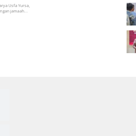
Selamat
rya Usfa Yursa,
ongan jamaah…