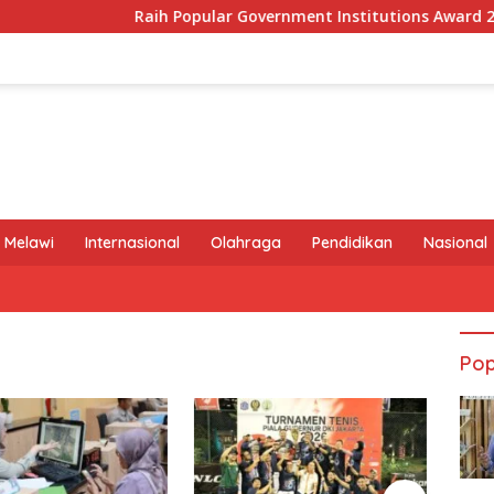
Raih Popular Government Institutions Award 2026, K
 Melawi
Internasional
Olahraga
Pendidikan
Nasional
Pop