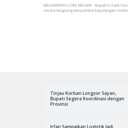
Kembali ke Tanah Air dengan 
MELAWINEWS.COM, MELAWI – Bupati H. Dadi Suna
secara langsung menyambut kepulangan romb
Tinjau Korban Longsor Sayan,
Bupati Segera Koordinasi dengan
Provinsi
Irfan Sampaikan Logistik Jadi