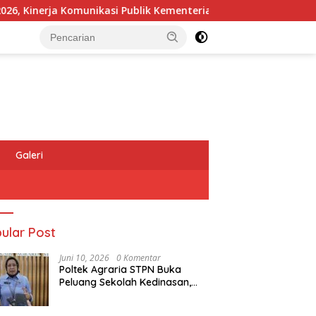
inerja Komunikasi Publik Kementerian ATR/BPN Kembali Diakui
Galeri
ular Post
Juni 10, 2026
0 Komentar
Poltek Agraria STPN Buka
Peluang Sekolah Kedinasan,
Jaring Generasi Muda yang
Berminat di Bidang