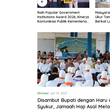
 RI ke-81,
Raih Popular Government
Masyara
siman Atribut
Institutions Award 2026, Kinerja
Ukur Tan
 Padati Nanga
Komunikasi Publik Kementerian
Berkat 
ATR/BPN Kembali Diakui
Terjadwa
Melawi
Juli 14, 2025
Disambut Bupati dengan Haru 
Syukur, Jamaah Haji Asal Mela