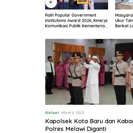
 RI ke-81,
Raih Popular Government
Masyara
siman Atribut
Institutions Award 2026, Kinerja
Ukur Tan
 Padati Nanga
Komunikasi Publik Kementerian
Berkat 
ATR/BPN Kembali Diakui
Terjadwa
Melawi
Maret 4, 2025
Kapolsek Kota Baru dan Kab
Polres Melawi Diganti