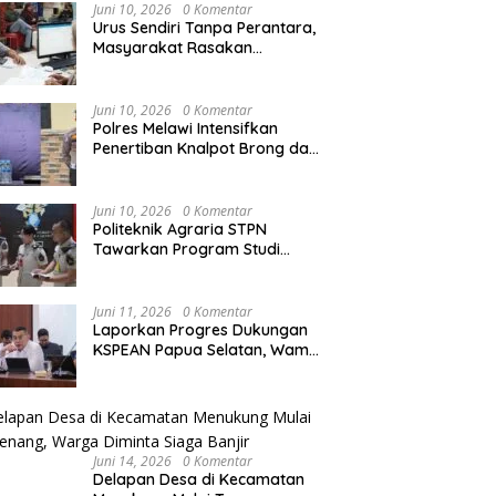
Agraria/Pertanahan dan Tata
Juni 10, 2026
0 Komentar
Ruang
Urus Sendiri Tanpa Perantara,
Masyarakat Rasakan
i Naik ke Peringkat 10
Kapolres Melawi AKBP
M
Perubahan Layanan
ntara MTQ XXXIV Kalbar
Askhabul Kahfi Soroti Tujuh
X
Pertanahan
 Persaingan Masih
Prioritas Tugas
Ka
Juni 10, 2026
0 Komentar
uka
Bhabinkamtibmas
B
Polres Melawi Intensifkan
Penertiban Knalpot Brong dan
Balap Liar, Libatkan Peran
Orang Tua
Juni 10, 2026
0 Komentar
Politeknik Agraria STPN
Tawarkan Program Studi
Khusus di Bidang Agraria,
Pertanahan, dan Tata Ruang
Juni 11, 2026
0 Komentar
Laporkan Progres Dukungan
KSPEAN Papua Selatan, Wamen
Ossy Tegaskan Landasan Kuat
untuk Agenda Pembangunan
Nasional
Juni 14, 2026
0 Komentar
Delapan Desa di Kecamatan