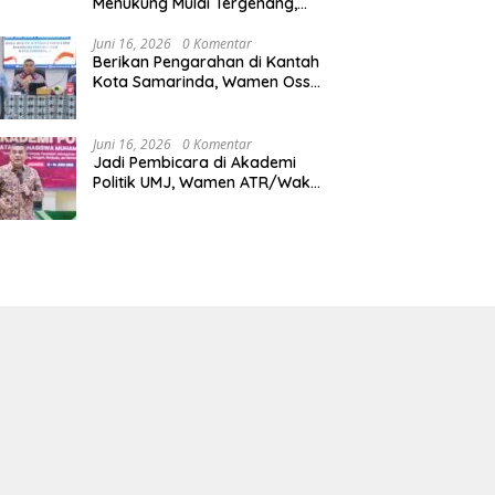
Menukung Mulai Tergenang,
Warga Diminta Siaga Banjir
Juni 16, 2026
0 Komentar
Berikan Pengarahan di Kantah
Kota Samarinda, Wamen Ossy:
ATR/BPN Harus Jadi Solusi
Atas Pembangunan di
Kalimantan Timur
Juni 16, 2026
0 Komentar
Jadi Pembicara di Akademi
Politik UMJ, Wamen ATR/Waka
BPN: Pertanahan Berperan
Strategis dalam Mendukung
Asta Cita Presiden