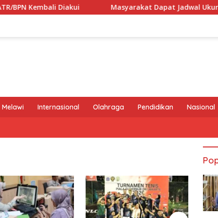
PN Kembali Diakui
Masyarakat Dapat Jadwal Ukur Tanah
 Melawi
Internasional
Olahraga
Pendidikan
Nasional
Pop