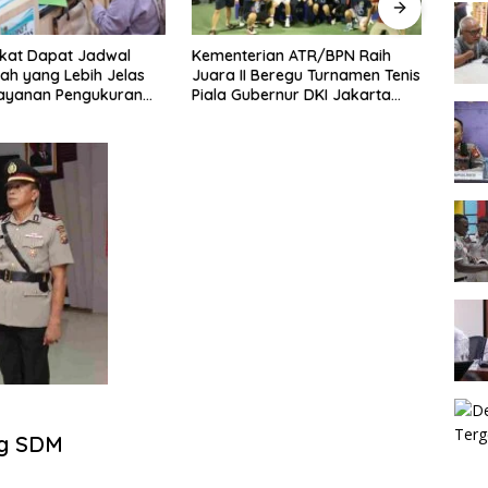
kat Dapat Jadwal
Kementerian ATR/BPN Raih
Melaw
ah yang Lebih Jelas
Juara II Beregu Turnamen Tenis
Seme
Layanan Pengukuran
Piala Gubernur DKI Jakarta
2026,
l
2026
Terb
ag SDM