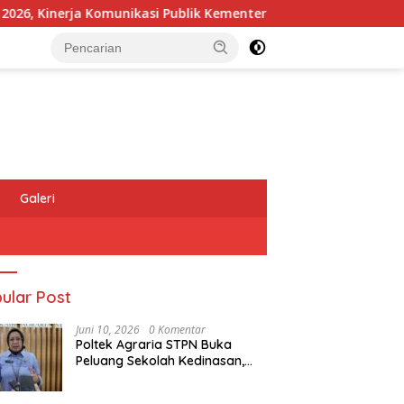
inerja Komunikasi Publik Kementerian ATR/BPN Kembali Diakui
Galeri
ular Post
Juni 10, 2026
0 Komentar
Poltek Agraria STPN Buka
Peluang Sekolah Kedinasan,
Jaring Generasi Muda yang
Berminat di Bidang