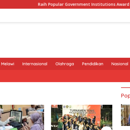
Raih Popular Government Institutions Award 2026, K
 Melawi
Internasional
Olahraga
Pendidikan
Nasional
Pop