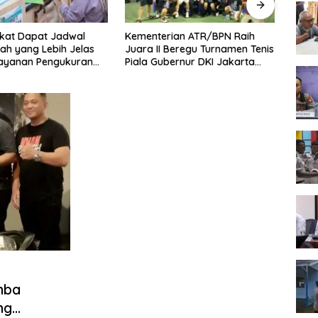
kat Dapat Jadwal
Kementerian ATR/BPN Raih
Melaw
ah yang Lebih Jelas
Juara II Beregu Turnamen Tenis
Seme
Layanan Pengukuran
Piala Gubernur DKI Jakarta
2026,
l
2026
Terb
mba
ng