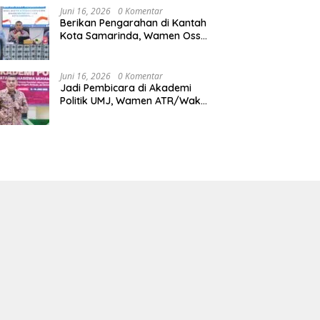
Juni 16, 2026
0 Komentar
Berikan Pengarahan di Kantah
Kota Samarinda, Wamen Ossy:
ATR/BPN Harus Jadi Solusi
Atas Pembangunan di
Kalimantan Timur
Juni 16, 2026
0 Komentar
Jadi Pembicara di Akademi
Politik UMJ, Wamen ATR/Waka
BPN: Pertanahan Berperan
Strategis dalam Mendukung
Asta Cita Presiden