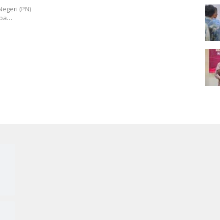
egeri (PN)
mba…