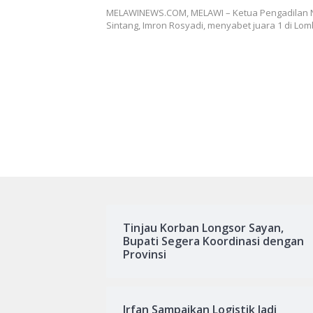
Tournament
MELAWINEWS.COM, MELAWI – Ketua Pengadilan N
Sintang, Imron Rosyadi, menyabet juara 1 di Lo
Tinjau Korban Longsor Sayan,
Bupati Segera Koordinasi dengan
Provinsi
Irfan Sampaikan Logistik Jadi