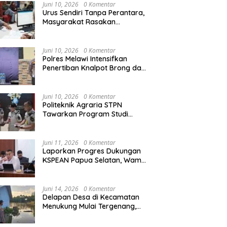
Agraria/Pertanahan dan Tata
Juni 10, 2026
0 Komentar
Ruang
Urus Sendiri Tanpa Perantara,
Masyarakat Rasakan
i Naik ke Peringkat 10
Kapolres Melawi AKBP
M
Perubahan Layanan
ntara MTQ XXXIV Kalbar
Askhabul Kahfi Soroti Tujuh
X
Pertanahan
 Persaingan Masih
Prioritas Tugas
Ka
Juni 10, 2026
0 Komentar
uka
Bhabinkamtibmas
B
Polres Melawi Intensifkan
Penertiban Knalpot Brong dan
Balap Liar, Libatkan Peran
Orang Tua
Juni 10, 2026
0 Komentar
Politeknik Agraria STPN
Tawarkan Program Studi
Khusus di Bidang Agraria,
Pertanahan, dan Tata Ruang
Juni 11, 2026
0 Komentar
Laporkan Progres Dukungan
KSPEAN Papua Selatan, Wamen
Ossy Tegaskan Landasan Kuat
untuk Agenda Pembangunan
Nasional
Juni 14, 2026
0 Komentar
Delapan Desa di Kecamatan
Menukung Mulai Tergenang,
Warga Diminta Siaga Banjir