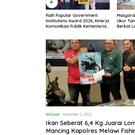
 RI ke-81,
Raih Popular Government
Masyara
siman Atribut
Institutions Award 2026, Kinerja
Ukur Tan
 Padati Nanga
Komunikasi Publik Kementerian
Berkat 
ATR/BPN Kembali Diakui
Terjadwa
Melawi
November 2, 2025
Ikan Seberat 6,4 Kg Juarai Lo
Mancing Kapolres Melawi Fishi