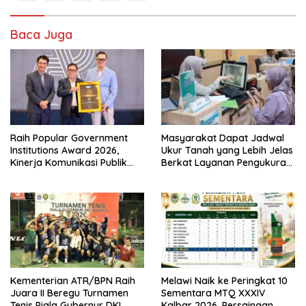
Baca Juga
Raih Popular Government
Masyarakat Dapat Jadwal
Institutions Award 2026,
Ukur Tanah yang Lebih Jelas
Kinerja Komunikasi Publik
Berkat Layanan Pengukuran
Kementerian ATR/BPN
Terjadwal
Kembali Diakui
Kementerian ATR/BPN Raih
Melawi Naik ke Peringkat 10
Juara II Beregu Turnamen
Sementara MTQ XXXIV
Tenis Piala Gubernur DKI
Kalbar 2026, Persaingan