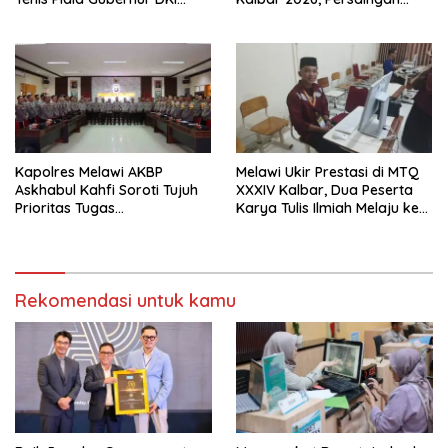
Jakarta 2026
Masih Terbuka
Kapolres Melawi AKBP
Melawi Ukir Prestasi di MTQ
Askhabul Kahfi Soroti Tujuh
XXXIV Kalbar, Dua Peserta
Prioritas Tugas
Karya Tulis Ilmiah Melaju ke
Bhabinkamtibmas
Babak Semifinal
Rekomendasi untuk kamu