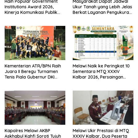
Raih Popular Government
Masyarakat Dapat Jadwal
Institutions Award 2026,
Ukur Tanah yang Lebih Jelas
Kinerja Komunikasi Publik
Berkat Layanan Pengukuran
Kementerian ATR/BPN
Terjadwal
Kembali Diakui
Kementerian ATR/BPN Raih
Melawi Naik ke Peringkat 10
Juara II Beregu Turnamen
Sementara MTQ XXXIV
Tenis Piala Gubernur DKI
Kalbar 2026, Persaingan
Jakarta 2026
Masih Terbuka
Kapolres Melawi AKBP
Melawi Ukir Prestasi di MTQ
Askhabul Kahfi Soroti Tujuh
XXXIV Kalbar, Dua Peserta