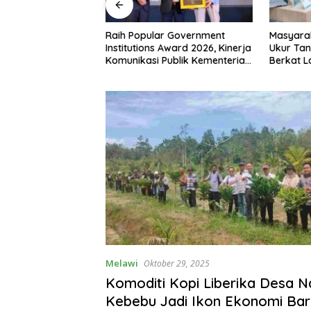
 RI ke-81,
Raih Popular Government
Masyara
siman Atribut
Institutions Award 2026, Kinerja
Ukur Tan
 Padati Nanga
Komunikasi Publik Kementerian
Berkat 
ATR/BPN Kembali Diakui
Terjadwa
Melawi
Oktober 29, 2025
Komoditi Kopi Liberika Desa 
Kebebu Jadi Ikon Ekonomi Baru