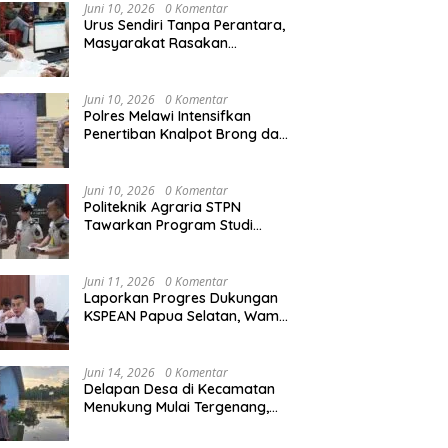
Agraria/Pertanahan dan Tata
Juni 10, 2026
0 Komentar
Ruang
Urus Sendiri Tanpa Perantara,
Masyarakat Rasakan
i Naik ke Peringkat 10
Kapolres Melawi AKBP
M
Perubahan Layanan
ntara MTQ XXXIV Kalbar
Askhabul Kahfi Soroti Tujuh
X
Pertanahan
 Persaingan Masih
Prioritas Tugas
Ka
Juni 10, 2026
0 Komentar
uka
Bhabinkamtibmas
B
Polres Melawi Intensifkan
Penertiban Knalpot Brong dan
Balap Liar, Libatkan Peran
Orang Tua
Juni 10, 2026
0 Komentar
Politeknik Agraria STPN
Tawarkan Program Studi
Khusus di Bidang Agraria,
Pertanahan, dan Tata Ruang
Juni 11, 2026
0 Komentar
Laporkan Progres Dukungan
KSPEAN Papua Selatan, Wamen
Ossy Tegaskan Landasan Kuat
untuk Agenda Pembangunan
Nasional
Juni 14, 2026
0 Komentar
Delapan Desa di Kecamatan
Menukung Mulai Tergenang,
Warga Diminta Siaga Banjir