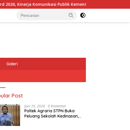
, Kinerja Komunikasi Publik Kementerian ATR/BPN Kembali Diaku
Galeri
ular Post
Juni 10, 2026
0 Komentar
Poltek Agraria STPN Buka
Peluang Sekolah Kedinasan,
Jaring Generasi Muda yang
Berminat di Bidang