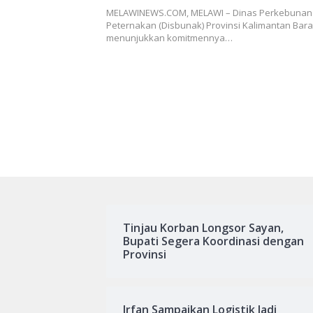
Menantang Pasar Nasional
MELAWINEWS.COM, MELAWI – Dinas Perkebunan
Peternakan (Disbunak) Provinsi Kalimantan Barat 
menunjukkan komitmennya…
Tinjau Korban Longsor Sayan,
Bupati Segera Koordinasi dengan
Provinsi
Irfan Sampaikan Logistik Jadi