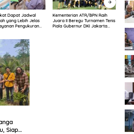
kat Dapat Jadwal
Kementerian ATR/BPN Raih
Melaw
ah yang Lebih Jelas
Juara II Beregu Turnamen Tenis
Seme
Layanan Pengukuran
Piala Gubernur DKI Jakarta
2026,
l
2026
Terb
Nanga
, Siap