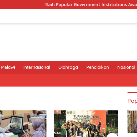
Raih Popular Government Institutions Award 2026
 Melawi
Internasional
Olahraga
Pendidikan
Nasional
Pop