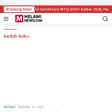
Langsung ke konten
 Naik ke Peringkat 10 Sementara MTQ XXXIV Kalbar 2026, Pers
Breaking News
bedah buku
Melawi
Desember 10, 2022