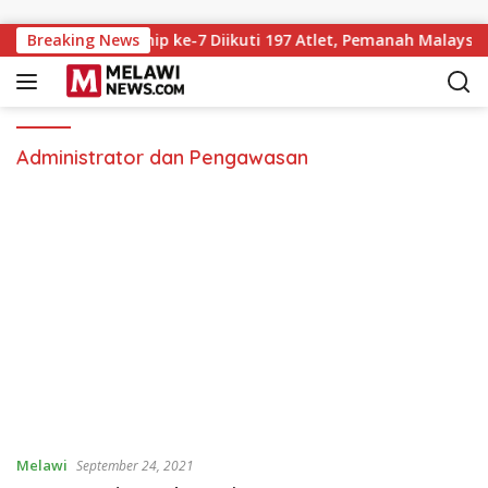
Langsung ke konten
rchery Championship ke-7 Diikuti 197 Atlet, Pemanah Malaysia
Breaking News
Administrator dan Pengawasan
Melawi
September 24, 2021