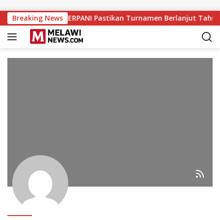
Langsung ke konten
Berakhir Sukses, PERPANI Pastikan Turnamen Berlanjut Tahun 
Breaking News