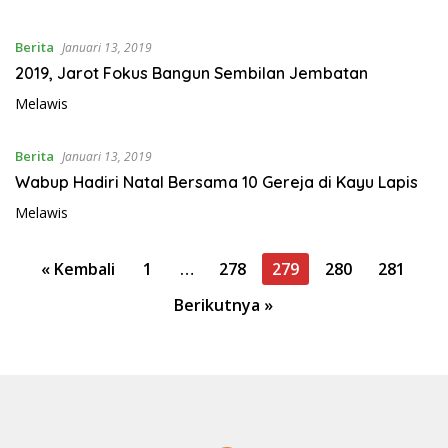
Berita
Januari 13, 2019
2019, Jarot Fokus Bangun Sembilan Jembatan
Melawis
Berita
Januari 13, 2019
Wabup Hadiri Natal Bersama 10 Gereja di Kayu Lapis
Melawis
P
« Kembali
1
…
278
279
280
281
a
Berikutnya »
g
i
n
a
s