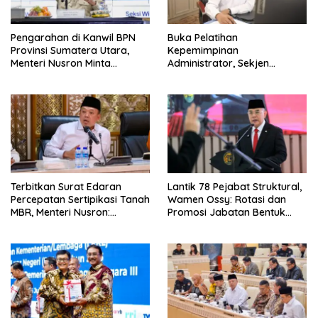
Pengarahan di Kanwil BPN
Buka Pelatihan
Provinsi Sumatera Utara,
Kepemimpinan
Menteri Nusron Minta
Administrator, Sekjen
Jajaran Utamakan
ATR/BPN: Butuh Pejabat
Kemudahan Layanan bagi
Penggerak Organisasi yang
Masyarakat
Hasilkan Kerja Berdampak
bagi Masyarakat
Terbitkan Surat Edaran
Lantik 78 Pejabat Struktural,
Percepatan Sertipikasi Tanah
Wamen Ossy: Rotasi dan
MBR, Menteri Nusron:
Promosi Jabatan Bentuk
Manfaat Program
Birokrat yang Adaptif
Pemerintah Dapat Dirasakan
Secara Utuh