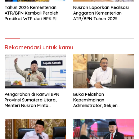
Tahun 2026 Kementerian
Nusron Laporkan Realisasi
ATR/BPN Kembali Peroleh
Anggaran Kementerian
Predikat WTP dari BPK RI
ATR/BPN Tahun 2025
kepada Komisi II DPR RI
Rekomendasi untuk kamu
Pengarahan di Kanwil BPN
Buka Pelatihan
Provinsi Sumatera Utara,
Kepemimpinan
Menteri Nusron Minta
Administrator, Sekjen
Jajaran Utamakan
ATR/BPN: Butuh Pejabat
Kemudahan Layanan bagi
Penggerak Organisasi yang
Masyarakat
Hasilkan Kerja Berdampak
bagi Masyarakat