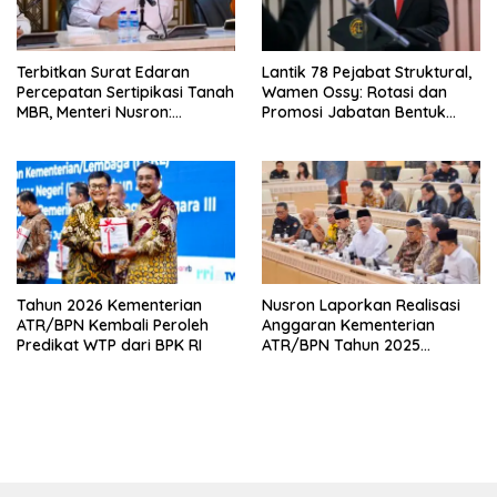
Terbitkan Surat Edaran
Lantik 78 Pejabat Struktural,
Percepatan Sertipikasi Tanah
Wamen Ossy: Rotasi dan
MBR, Menteri Nusron:
Promosi Jabatan Bentuk
Manfaat Program
Birokrat yang Adaptif
Pemerintah Dapat Dirasakan
Secara Utuh
Tahun 2026 Kementerian
Nusron Laporkan Realisasi
ATR/BPN Kembali Peroleh
Anggaran Kementerian
Predikat WTP dari BPK RI
ATR/BPN Tahun 2025
kepada Komisi II DPR RI