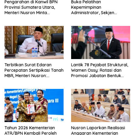
Pengarahan di Kanwil BPN
Buka Pelatihan
Provinsi Sumatera Utara,
Kepemimpinan
Menteri Nusron Minta
Administrator, Sekjen
Jajaran Utamakan
ATR/BPN: Butuh Pejabat
Kemudahan Layanan bagi
Penggerak Organisasi yang
Masyarakat
Hasilkan Kerja Berdampak
bagi Masyarakat
Terbitkan Surat Edaran
Lantik 78 Pejabat Struktural,
Percepatan Sertipikasi Tanah
Wamen Ossy: Rotasi dan
MBR, Menteri Nusron:
Promosi Jabatan Bentuk
Manfaat Program
Birokrat yang Adaptif
Pemerintah Dapat Dirasakan
Secara Utuh
Tahun 2026 Kementerian
Nusron Laporkan Realisasi
ATR/BPN Kembali Peroleh
Anggaran Kementerian