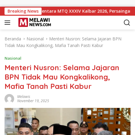
Langsung ke konten
ngkat 10 Sementara MTQ XXXIV Kalbar 2026, Persaingan Masih 
Breaking News
Beranda
Nasional
Menteri Nusron: Selama Jajaran BPN
Tidak Mau Kongkalikong, Mafia Tanah Pasti Kabur
Nasional
Menteri Nusron: Selama Jajaran
BPN Tidak Mau Kongkalikong,
Mafia Tanah Pasti Kabur
Melawis
November 19, 2025