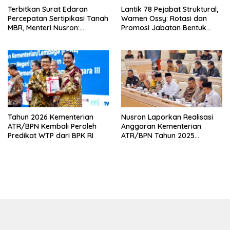
Terbitkan Surat Edaran
Lantik 78 Pejabat Struktural,
Percepatan Sertipikasi Tanah
Wamen Ossy: Rotasi dan
MBR, Menteri Nusron:
Promosi Jabatan Bentuk
Manfaat Program
Birokrat yang Adaptif
Pemerintah Dapat Dirasakan
Secara Utuh
Tahun 2026 Kementerian
Nusron Laporkan Realisasi
ATR/BPN Kembali Peroleh
Anggaran Kementerian
Predikat WTP dari BPK RI
ATR/BPN Tahun 2025
kepada Komisi II DPR RI