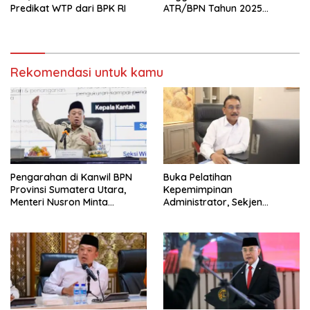
Predikat WTP dari BPK RI
ATR/BPN Tahun 2025
kepada Komisi II DPR RI
Rekomendasi untuk kamu
Pengarahan di Kanwil BPN
Buka Pelatihan
Provinsi Sumatera Utara,
Kepemimpinan
Menteri Nusron Minta
Administrator, Sekjen
Jajaran Utamakan
ATR/BPN: Butuh Pejabat
Kemudahan Layanan bagi
Penggerak Organisasi yang
Masyarakat
Hasilkan Kerja Berdampak
bagi Masyarakat