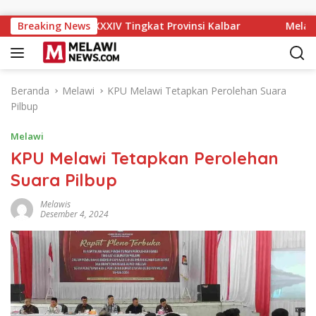
Langsung ke konten
gkat IX MTQ XXXIV Tingkat Provinsi Kalbar
Breaking News
Melawi Arch
Beranda
Melawi
KPU Melawi Tetapkan Perolehan Suara
Pilbup
Melawi
KPU Melawi Tetapkan Perolehan
Suara Pilbup
Melawis
Desember 4, 2024