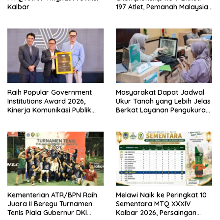
Kalbar
197 Atlet, Pemanah Malaysia
Turut Ambil Bagian
Raih Popular Government
Masyarakat Dapat Jadwal
Institutions Award 2026,
Ukur Tanah yang Lebih Jelas
Kinerja Komunikasi Publik
Berkat Layanan Pengukuran
Kementerian ATR/BPN
Terjadwal
Kembali Diakui
Kementerian ATR/BPN Raih
Melawi Naik ke Peringkat 10
Juara II Beregu Turnamen
Sementara MTQ XXXIV
Tenis Piala Gubernur DKI
Kalbar 2026, Persaingan