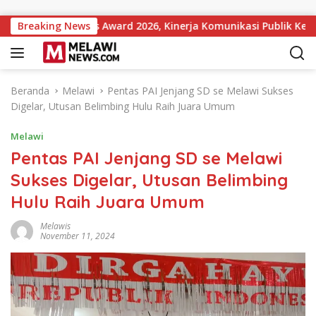
Langsung ke konten
t Institutions Award 2026, Kinerja Komunikasi Publik Kementer
Breaking News
Beranda
Melawi
Pentas PAI Jenjang SD se Melawi Sukses
Digelar, Utusan Belimbing Hulu Raih Juara Umum
Melawi
Pentas PAI Jenjang SD se Melawi
Sukses Digelar, Utusan Belimbing
Hulu Raih Juara Umum
Melawis
November 11, 2024