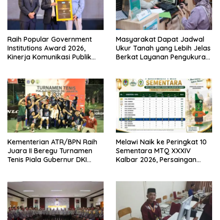
Raih Popular Government
Masyarakat Dapat Jadwal
Institutions Award 2026,
Ukur Tanah yang Lebih Jelas
Kinerja Komunikasi Publik
Berkat Layanan Pengukuran
Kementerian ATR/BPN
Terjadwal
Kembali Diakui
Kementerian ATR/BPN Raih
Melawi Naik ke Peringkat 10
Juara II Beregu Turnamen
Sementara MTQ XXXIV
Tenis Piala Gubernur DKI
Kalbar 2026, Persaingan
Jakarta 2026
Masih Terbuka