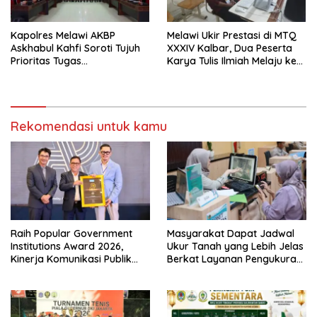
Kapolres Melawi AKBP
Melawi Ukir Prestasi di MTQ
Askhabul Kahfi Soroti Tujuh
XXXIV Kalbar, Dua Peserta
Prioritas Tugas
Karya Tulis Ilmiah Melaju ke
Bhabinkamtibmas
Babak Semifinal
Rekomendasi untuk kamu
Raih Popular Government
Masyarakat Dapat Jadwal
Institutions Award 2026,
Ukur Tanah yang Lebih Jelas
Kinerja Komunikasi Publik
Berkat Layanan Pengukuran
Kementerian ATR/BPN
Terjadwal
Kembali Diakui